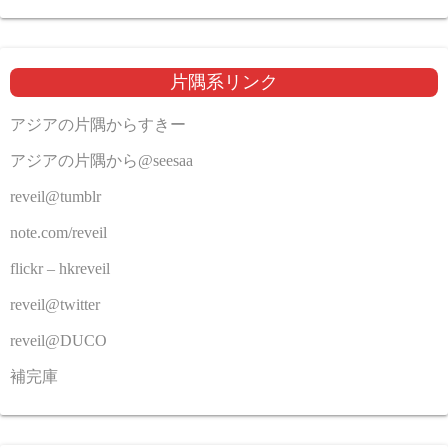
片隅系リンク
アジアの片隅からすきー
アジアの片隅から@seesaa
reveil@tumblr
note.com/reveil
flickr – hkreveil
reveil@twitter
reveil@DUCO
補完庫