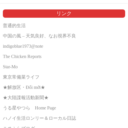
リンク
普通的生活
中国の風 – 天気良好、なお視界不良
indigoblue1973@note
The Chicken Reports
Star-Mo
東京常備菜ライフ
★解放区・Đổi mới★
★大陸諜報活動新聞★
うる星やつら Home Page
ハノイ生活ロンリー＆ローカル日誌