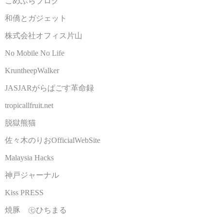
こめふらブログ
和僑とガジェット
株式会社オフィス片山
No Mobile No Life
KruntheepWalker
JASJARがらぱごす革命録
tropicallfruit.net
脱獄熊猫
佐々木のりおOfficialWebSite
Malaysia Hacks
神戸ジャーナル
Kiss PRESS
焼豚 ㊆ひちまる