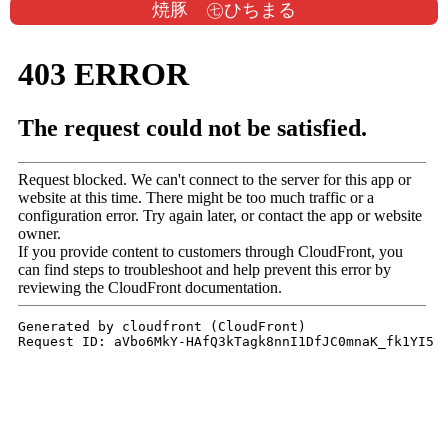
焼豚 ㊆ひちまる