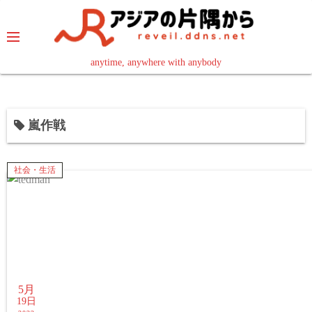
コ
ン
テ
ン
anytime, anywhere with anybody
read in your language
ツ
へ
ス
嵐作戦
キ
ッ
プ
社会・生活
5月
19日