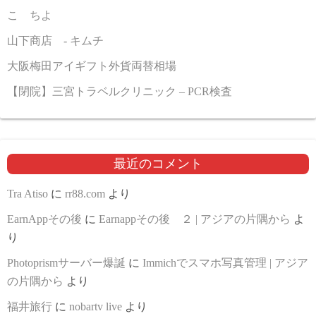
こゝちよ
山下商店 - キムチ
大阪梅田アイギフト外貨両替相場
【閉院】三宮トラベルクリニック – PCR検査
最近のコメント
Tra Atiso
に
rr88.com
より
EarnAppその後
に
Earnappその後 ２ | アジアの片隅から
よ
り
Photoprismサーバー爆誕
に
Immichでスマホ写真管理 | アジア
の片隅から
より
福井旅行
に
nobartv live
より