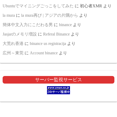
Ubuntuでマイニングごっこをしてみた
に
初心者XMR
より
la mura
に
la mura再び | アジアの片隅から
より
簡体中文入力にこだわる男
に
binance
より
Jasjarのメモリ増設
に
Referal Binance
より
大荒れ香港
に
binance us registracija
より
広州～東莞
に
Account binance
より
サーバー監視サービス