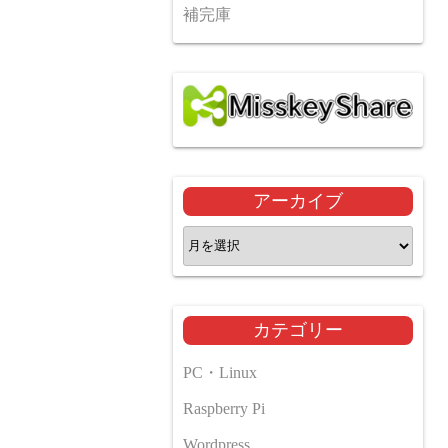
補完庫
アーカイブ
ア
ー
カ
イ
カテゴリー
ブ
PC・Linux
Raspberry Pi
Wordpress