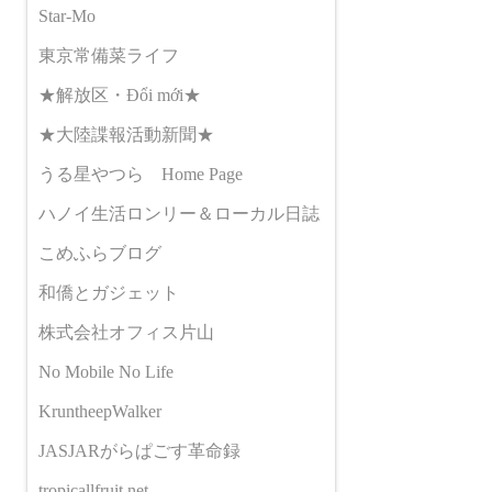
Star-Mo
東京常備菜ライフ
★解放区・Đổi mới★
★大陸諜報活動新聞★
うる星やつら Home Page
ハノイ生活ロンリー＆ローカル日誌
こめふらブログ
和僑とガジェット
株式会社オフィス片山
No Mobile No Life
KruntheepWalker
JASJARがらぱごす革命録
tropicallfruit.net