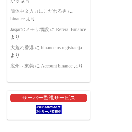
から
より
簡体中文入力にこだわる男
に
binance
より
Jasjarのメモリ増設
に
Referal Binance
より
大荒れ香港
に
binance us registracija
より
広州～東莞
に
Account binance
より
サーバー監視サービス