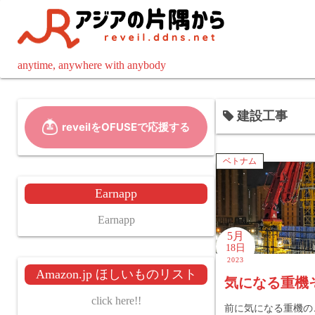
コ
ン
テ
ン
anytime, anywhere with anybody
ツ
へ
建設工事
ス
キ
ッ
ベトナム
プ
Earnapp
Earnapp
5月
18日
2023
Amazon.jp ほしいものリスト
気になる重機
click here!!
前に気になる重機の