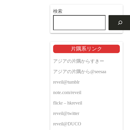
検索
片隅系リンク
アジアの片隅からすきー
アジアの片隅から@seesaa
reveil@tumblr
note.com/reveil
flickr – hkreveil
reveil@twitter
reveil@DUCO