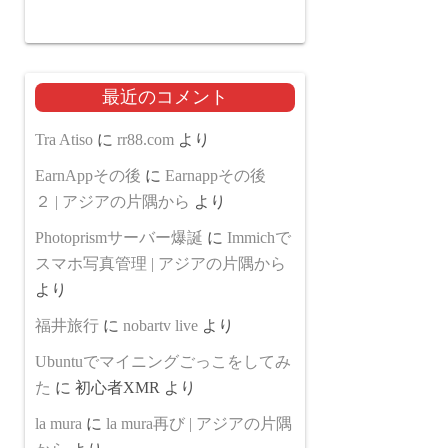
最近のコメント
Tra Atiso
に
rr88.com
より
EarnAppその後
に
Earnappその後
２ | アジアの片隅から
より
Photoprismサーバー爆誕
に
Immichで
スマホ写真管理 | アジアの片隅から
より
福井旅行
に
nobartv live
より
Ubuntuでマイニングごっこをしてみ
た
に
初心者XMR
より
la mura
に
la mura再び | アジアの片隅