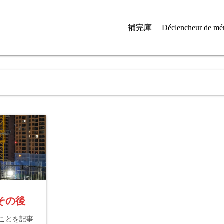
補完庫
Déclencheur de mé
その後
ことを記事