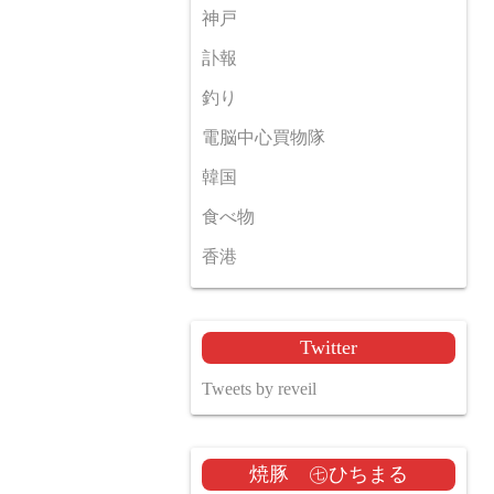
神戸
訃報
釣り
電脳中心買物隊
韓国
食べ物
香港
Twitter
Tweets by reveil
焼豚 ㊆ひちまる