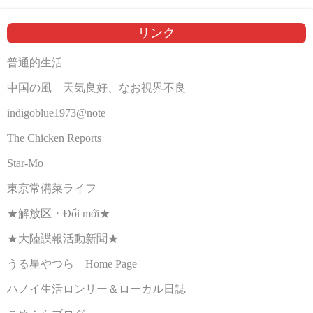
リンク
普通的生活
中国の風 – 天気良好、なお視界不良
indigoblue1973@note
The Chicken Reports
Star-Mo
東京常備菜ライフ
★解放区・Đổi mới★
★大陸諜報活動新聞★
うる星やつら Home Page
ハノイ生活ロンリー＆ローカル日誌