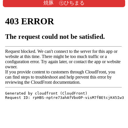
焼豚 ㊆ひちまる