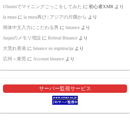
Ubuntuでマイニングごっこをしてみた
に
初心者XMR
より
la mura
に
la mura再び | アジアの片隅から
より
簡体中文入力にこだわる男
に
binance
より
Jasjarのメモリ増設
に
Referal Binance
より
大荒れ香港
に
binance us registracija
より
広州～東莞
に
Account binance
より
サーバー監視サービス