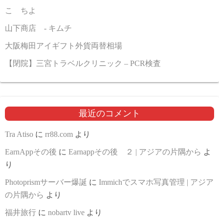
こゝちよ
山下商店 - キムチ
大阪梅田アイギフト外貨両替相場
【閉院】三宮トラベルクリニック – PCR検査
最近のコメント
Tra Atiso
に
rr88.com
より
EarnAppその後
に
Earnappその後 ２ | アジアの片隅から
よ
り
Photoprismサーバー爆誕
に
Immichでスマホ写真管理 | アジア
の片隅から
より
福井旅行
に
nobartv live
より