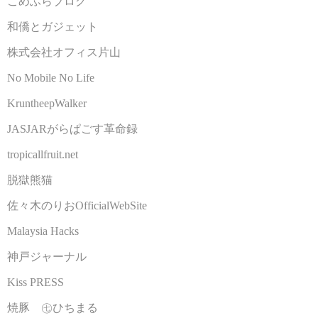
こめふらブログ
和僑とガジェット
株式会社オフィス片山
No Mobile No Life
KruntheepWalker
JASJARがらぱごす革命録
tropicallfruit.net
脱獄熊猫
佐々木のりおOfficialWebSite
Malaysia Hacks
神戸ジャーナル
Kiss PRESS
焼豚 ㊆ひちまる