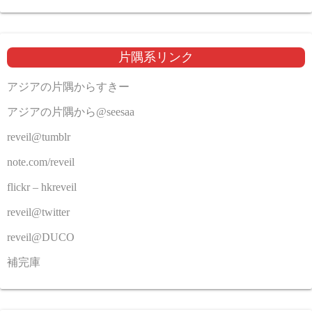
片隅系リンク
アジアの片隅からすきー
アジアの片隅から@seesaa
reveil@tumblr
note.com/reveil
flickr – hkreveil
reveil@twitter
reveil@DUCO
補完庫