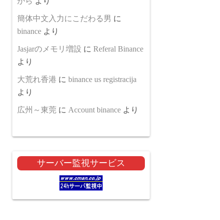
から
より
簡体中文入力にこだわる男
に
binance
より
Jasjarのメモリ増設
に
Referal Binance
より
大荒れ香港
に
binance us registracija
より
広州～東莞
に
Account binance
より
サーバー監視サービス