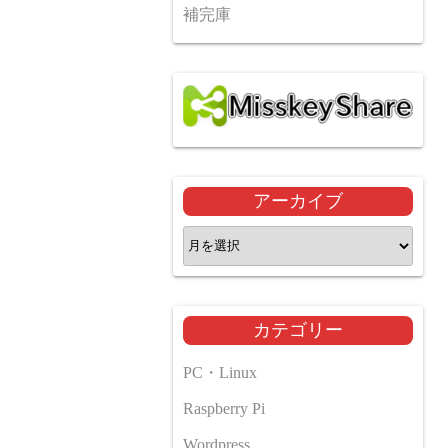
補完庫
アーカイブ
ア
ー
カ
イ
カテゴリー
ブ
PC・Linux
Raspberry Pi
Wordpress