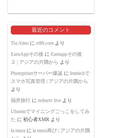
最近のコメント
Tra Atiso
に
rr88.com
より
EarnAppその後
に
Earnappその後
２ | アジアの片隅から
より
Photoprismサーバー爆誕
に
Immichで
スマホ写真管理 | アジアの片隅から
より
福井旅行
に
nobartv live
より
Ubuntuでマイニングごっこをしてみ
た
に
初心者XMR
より
la mura
に
la mura再び | アジアの片隅