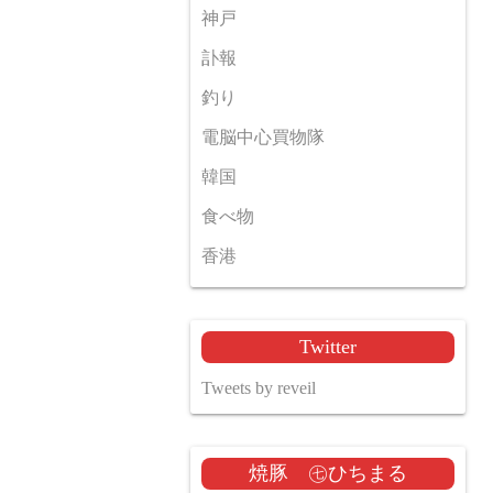
神戸
訃報
釣り
電脳中心買物隊
韓国
食べ物
香港
Twitter
Tweets by reveil
焼豚 ㊆ひちまる