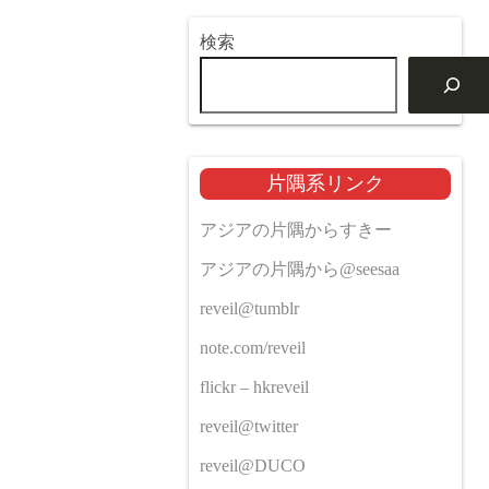
検索
片隅系リンク
アジアの片隅からすきー
アジアの片隅から@seesaa
reveil@tumblr
note.com/reveil
flickr – hkreveil
reveil@twitter
reveil@DUCO