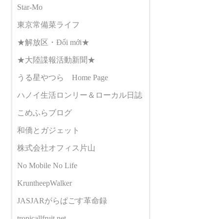
Star-Mo
東京常備菜ライフ
★解放区・Đổi mới★
★大陸諜報活動新聞★
うる星やつら Home Page
ハノイ生活ロンリー＆ローカル日誌
こめふらブログ
和僑とガジェット
株式会社オフィス片山
No Mobile No Life
KruntheepWalker
JASJARがらぱごす革命録
tropicallfruit.net