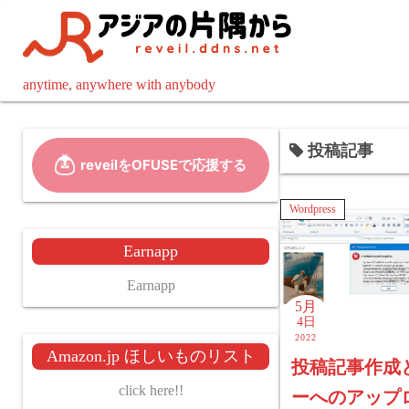
コ
ン
テ
ン
anytime, anywhere with anybody
ツ
へ
投稿記事
ス
キ
ッ
Wordpress
プ
Earnapp
Earnapp
5月
4日
2022
Amazon.jp ほしいものリスト
投稿記事作成
click here!!
ーへのアップ