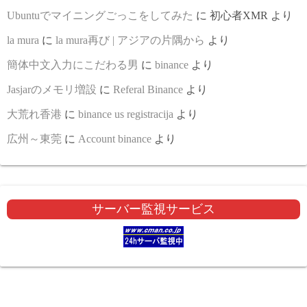
Ubuntuでマイニングごっこをしてみた
に
初心者XMR
より
la mura
に
la mura再び | アジアの片隅から
より
簡体中文入力にこだわる男
に
binance
より
Jasjarのメモリ増設
に
Referal Binance
より
大荒れ香港
に
binance us registracija
より
広州～東莞
に
Account binance
より
サーバー監視サービス