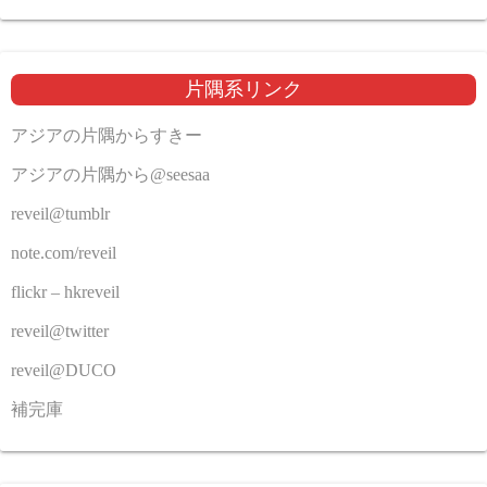
片隅系リンク
アジアの片隅からすきー
アジアの片隅から@seesaa
reveil@tumblr
note.com/reveil
flickr – hkreveil
reveil@twitter
reveil@DUCO
補完庫