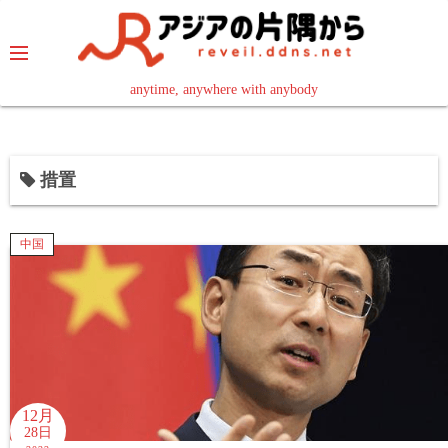
コ
ン
テ
ン
anytime, anywhere with anybody
read in your language
ツ
へ
ス
措置
キ
ッ
プ
中国
12月
28日