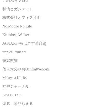
こめふらブログ
和僑とガジェット
株式会社オフィス片山
No Mobile No Life
KruntheepWalker
JASJARがらぱごす革命録
tropicallfruit.net
脱獄熊猫
佐々木のりおOfficialWebSite
Malaysia Hacks
神戸ジャーナル
Kiss PRESS
焼豚 ㊆ひちまる