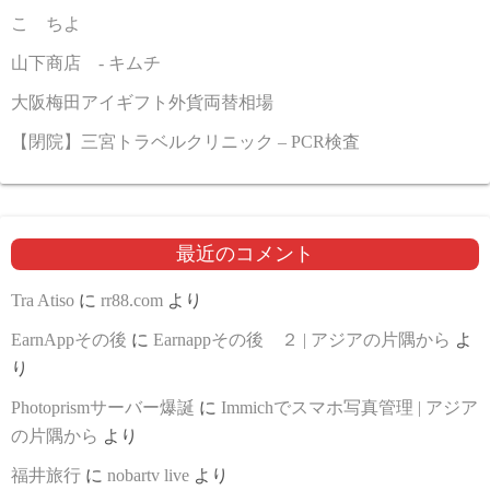
こゝちよ
山下商店 - キムチ
大阪梅田アイギフト外貨両替相場
【閉院】三宮トラベルクリニック – PCR検査
最近のコメント
Tra Atiso
に
rr88.com
より
EarnAppその後
に
Earnappその後 ２ | アジアの片隅から
よ
り
Photoprismサーバー爆誕
に
Immichでスマホ写真管理 | アジア
の片隅から
より
福井旅行
に
nobartv live
より