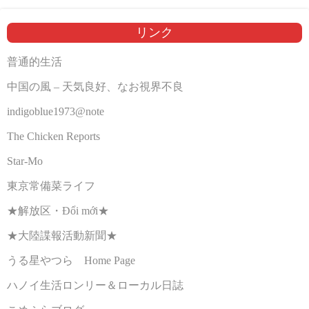
リンク
普通的生活
中国の風 – 天気良好、なお視界不良
indigoblue1973@note
The Chicken Reports
Star-Mo
東京常備菜ライフ
★解放区・Đổi mới★
★大陸諜報活動新聞★
うる星やつら Home Page
ハノイ生活ロンリー＆ローカル日誌