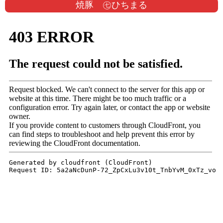
焼豚 ㊆ひちまる