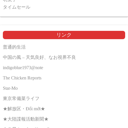
タイムセール
リンク
普通的生活
中国の風 – 天気良好、なお視界不良
indigoblue1973@note
The Chicken Reports
Star-Mo
東京常備菜ライフ
★解放区・Đổi mới★
★大陸諜報活動新聞★