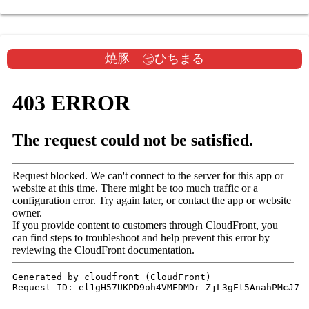
焼豚 ㊆ひちまる