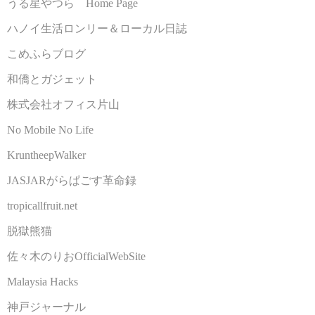
うる星やつら Home Page
ハノイ生活ロンリー＆ローカル日誌
こめふらブログ
和僑とガジェット
株式会社オフィス片山
No Mobile No Life
KruntheepWalker
JASJARがらぱごす革命録
tropicallfruit.net
脱獄熊猫
佐々木のりおOfficialWebSite
Malaysia Hacks
神戸ジャーナル