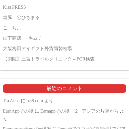
Kiss PRESS
焼豚 ㊆ひちまる
こゝちよ
山下商店 - キムチ
大阪梅田アイギフト外貨両替相場
【閉院】三宮トラベルクリニック – PCR検査
最近のコメント
Tra Atiso
に
rr88.com
より
EarnAppその後
に
Earnappその後 ２ | アジアの片隅から
よ
り
Photoprismサーバー爆誕
に
Immichでスマホ写真管理 | アジア