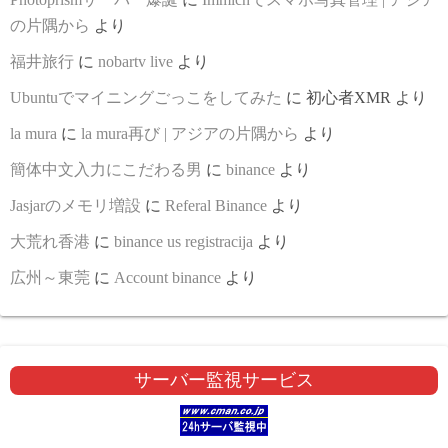
の片隅から
より
福井旅行
に
nobartv live
より
Ubuntuでマイニングごっこをしてみた
に
初心者XMR
より
la mura
に
la mura再び | アジアの片隅から
より
簡体中文入力にこだわる男
に
binance
より
Jasjarのメモリ増設
に
Referal Binance
より
大荒れ香港
に
binance us registracija
より
広州～東莞
に
Account binance
より
サーバー監視サービス