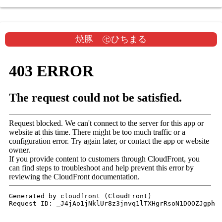
焼豚 ㊆ひちまる