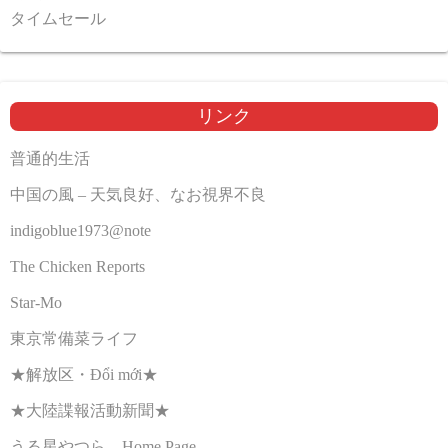
タイムセール
リンク
普通的生活
中国の風 – 天気良好、なお視界不良
indigoblue1973@note
The Chicken Reports
Star-Mo
東京常備菜ライフ
★解放区・Đổi mới★
★大陸諜報活動新聞★
うる星やつら Home Page