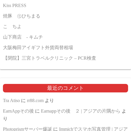
Kiss PRESS
焼豚 ㊆ひちまる
こゝちよ
山下商店 - キムチ
大阪梅田アイギフト外貨両替相場
【閉院】三宮トラベルクリニック – PCR検査
最近のコメント
Tra Atiso
に
rr88.com
より
EarnAppその後
に
Earnappその後 ２ | アジアの片隅から
よ
り
Photoprismサーバー爆誕
に
Immichでスマホ写真管理 | アジア