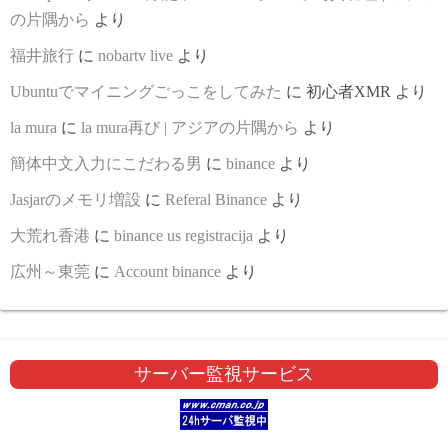
の片隅から
より
福井旅行
に
nobartv live
より
Ubuntuでマイニングごっこをしてみた
に
初心者XMR
より
la mura
に
la mura再び | アジアの片隅から
より
簡体中文入力にこだわる男
に
binance
より
Jasjarのメモリ増設
に
Referal Binance
より
大荒れ香港
に
binance us registracija
より
広州～東莞
に
Account binance
より
サーバー監視サービス