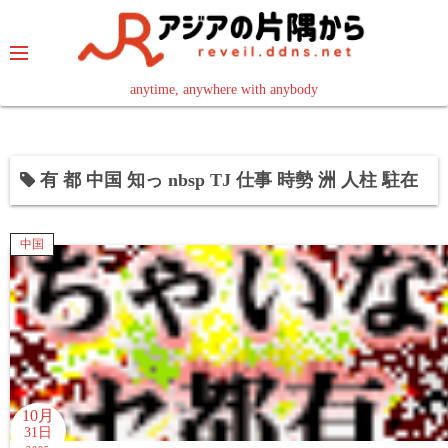
コ
ン
テ
ン
anytime, anywhere with anybody
read in your language
ツ
へ
ス
有 都 中国 知っ nbsp TJ 仕事 時勢 洲 人柱 駐在
キ
ッ
プ
中国
10月
31日