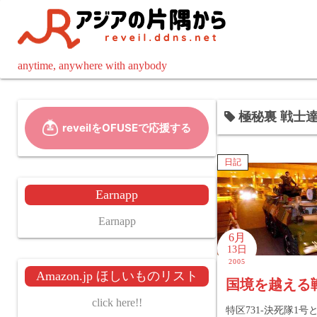
コ
ン
テ
ン
anytime, anywhere with anybody
ツ
へ
極秘裏 戦士達 
ス
キ
ッ
日記
プ
Earnapp
Earnapp
6月
13日
2005
Amazon.jp ほしいものリスト
国境を越える
click here!!
特区731-決死隊1