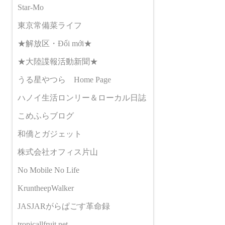
Star-Mo
東京常備菜ライフ
★解放区・Đổi mới★
★大陸諜報活動新聞★
うる星やつら Home Page
ハノイ生活ロンリー＆ローカル日誌
こめふらブログ
和僑とガジェット
株式会社オフィス片山
No Mobile No Life
KruntheepWalker
JASJARがらぱごす革命録
tropicallfruit.net