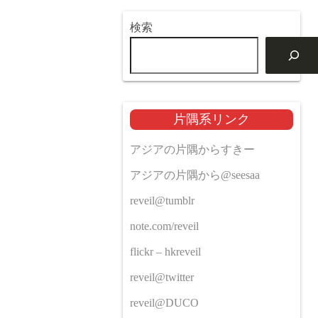
検索
片隅系リンク
アジアの片隅からすきー
アジアの片隅から@seesaa
reveil@tumblr
note.com/reveil
flickr – hkreveil
reveil@twitter
reveil@DUCO