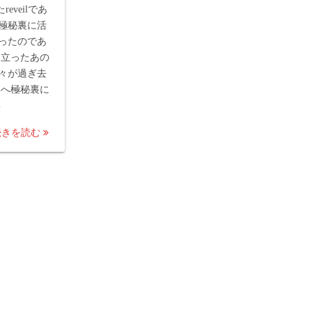
reveilであ
極秘裏に活
ったのであ
り立ったあの
々が過ぎ去
港へ極秘裏に
姿
続きを読む