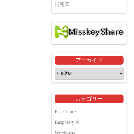
補完庫
アーカイブ
ア
ー
カ
イ
カテゴリー
ブ
PC・Linux
Raspberry Pi
Wordpress