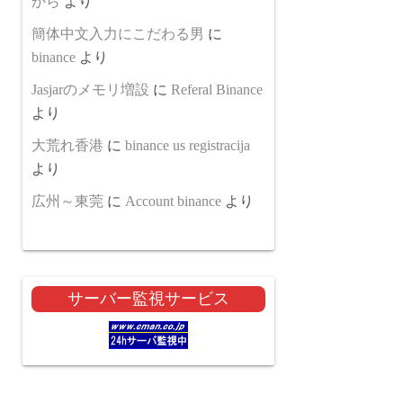
から
より
簡体中文入力にこだわる男
に
binance
より
Jasjarのメモリ増設
に
Referal Binance
より
大荒れ香港
に
binance us registracija
より
広州～東莞
に
Account binance
より
サーバー監視サービス