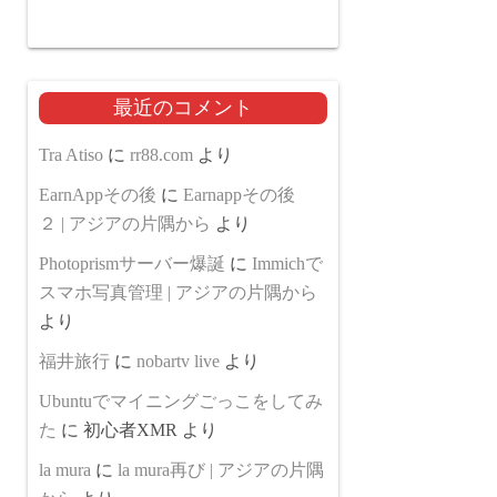
最近のコメント
Tra Atiso
に
rr88.com
より
EarnAppその後
に
Earnappその後
２ | アジアの片隅から
より
Photoprismサーバー爆誕
に
Immichで
スマホ写真管理 | アジアの片隅から
より
福井旅行
に
nobartv live
より
Ubuntuでマイニングごっこをしてみ
た
に
初心者XMR
より
la mura
に
la mura再び | アジアの片隅