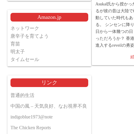
Asukal氏から授かった
るが彼の昔は大陸で
Amazon.jp
動していた時代もあ
る。 シンセンに降
ネットワーク
日から一体幾つの日
唐辛子を育てよう
っただろうか？ 香
育苗
進入するreveilの勇
明太子
タイムセール
リンク
普通的生活
中国の風 – 天気良好、なお視界不良
indigoblue1973@note
The Chicken Reports