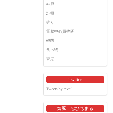
神戸
訃報
釣り
電脳中心買物隊
韓国
食べ物
香港
Twitter
Tweets by reveil
焼豚 ㊆ひちまる