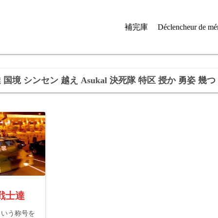
補完庫
Déclencheur de mé
国境 シンセン 越え Asukal 決死隊 特区 授か 勇姿 幾つ
戦士達
号という称号を