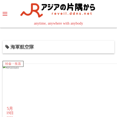
コ
ン
テ
ン
anytime, anywhere with anybody
read in your language
ツ
へ
ス
海軍航空隊
キ
ッ
プ
社会・生活
5月
19日