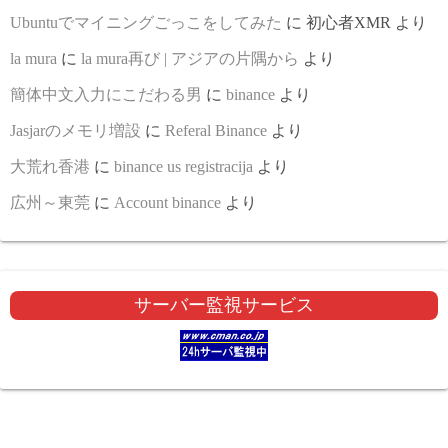
Ubuntuでマイニングごっこをしてみた
に
初心者XMR
より
la mura
に
la mura再び | アジアの片隅から
より
簡体中文入力にこだわる男
に
binance
より
Jasjarのメモリ増設
に
Referal Binance
より
大荒れ香港
に
binance us registracija
より
広州～東莞
に
Account binance
より
サーバー監視サービス