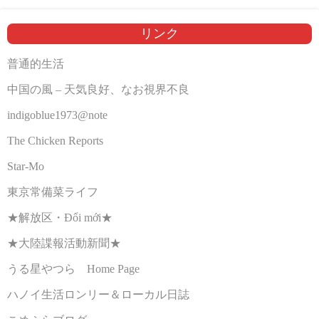
リンク
普通的生活
中国の風 – 天気良好、なお視界不良
indigoblue1973@note
The Chicken Reports
Star-Mo
東京常備菜ライフ
★解放区・Đổi mới★
★大陸諜報活動新聞★
うる星やつら Home Page
ハノイ生活ロンリー＆ローカル日誌