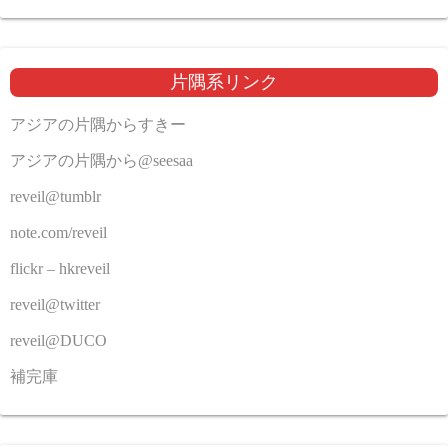
片隅系リンク
アジアの片隅からすきー
アジアの片隅から@seesaa
reveil@tumblr
note.com/reveil
flickr – hkreveil
reveil@twitter
reveil@DUCO
補完庫