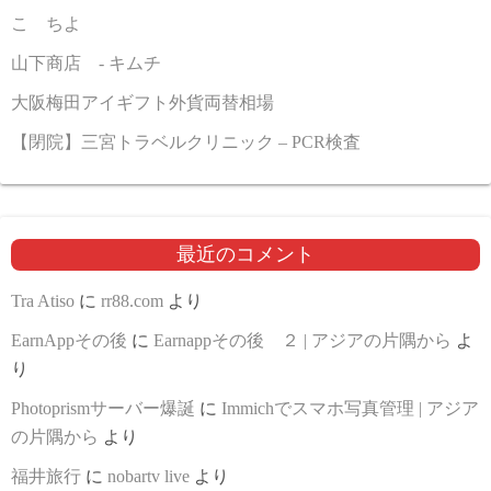
こゝちよ
山下商店 - キムチ
大阪梅田アイギフト外貨両替相場
【閉院】三宮トラベルクリニック – PCR検査
最近のコメント
Tra Atiso
に
rr88.com
より
EarnAppその後
に
Earnappその後 ２ | アジアの片隅から
よ
り
Photoprismサーバー爆誕
に
Immichでスマホ写真管理 | アジア
の片隅から
より
福井旅行
に
nobartv live
より