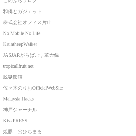
こめふらブログ
和僑とガジェット
株式会社オフィス片山
No Mobile No Life
KruntheepWalker
JASJARがらぱごす革命録
tropicallfruit.net
脱獄熊猫
佐々木のりおOfficialWebSite
Malaysia Hacks
神戸ジャーナル
Kiss PRESS
焼豚 ㊆ひちまる