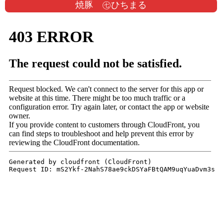
焼豚 ㊆ひちまる