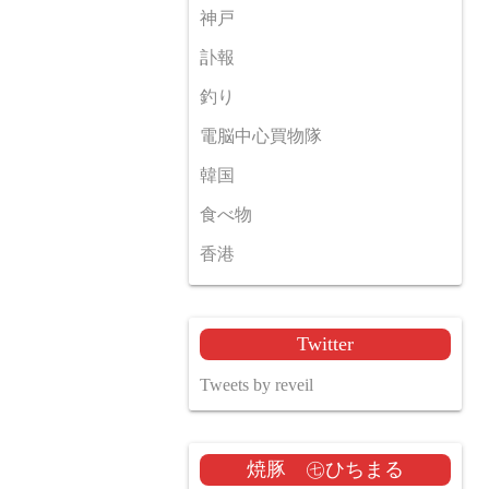
神戸
訃報
釣り
電脳中心買物隊
韓国
食べ物
香港
Twitter
Tweets by reveil
焼豚 ㊆ひちまる