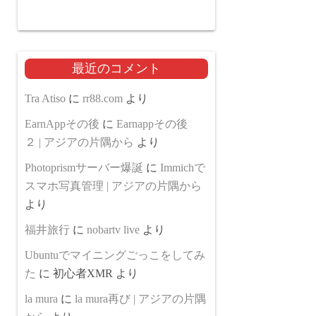
最近のコメント
Tra Atiso
に
rr88.com
より
EarnAppその後
に
Earnappその後
２ | アジアの片隅から
より
Photoprismサーバー爆誕
に
Immichで
スマホ写真管理 | アジアの片隅から
より
福井旅行
に
nobartv live
より
Ubuntuでマイニングごっこをしてみ
た
に
初心者XMR
より
la mura
に
la mura再び | アジアの片隅