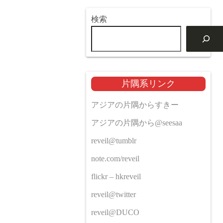
検索
片隅系リンク
アジアの片隅からすきー
アジアの片隅から@seesaa
reveil@tumblr
note.com/reveil
flickr – hkreveil
reveil@twitter
reveil@DUCO