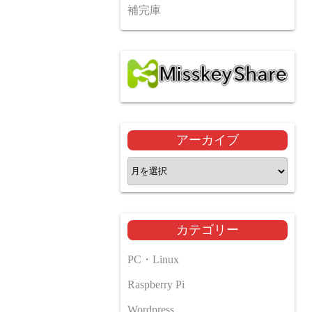
補完庫
アーカイブ
ア
ー
カ
イ
カテゴリー
ブ
PC・Linux
Raspberry Pi
Wordpress