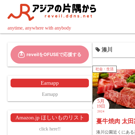
コ
ン
テ
ン
anytime, anywhere with anybody
ツ
へ
湊川
ス
キ
ッ
社会・生活
プ
Earnapp
Earnapp
5月
19日
2024
Amazon.jp ほしいものリスト
蔓牛焼肉 太田
click here!!
湊川公園近くにある