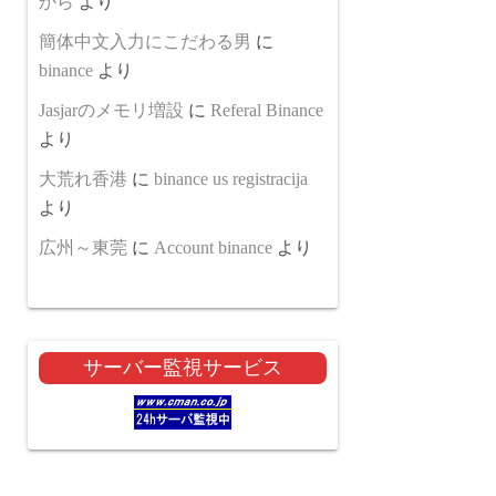
から
より
簡体中文入力にこだわる男
に
binance
より
Jasjarのメモリ増設
に
Referal Binance
より
大荒れ香港
に
binance us registracija
より
広州～東莞
に
Account binance
より
サーバー監視サービス