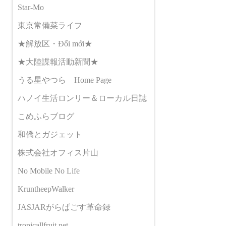
Star-Mo
東京常備菜ライフ
★解放区・Đổi mới★
★大陸諜報活動新聞★
うる星やつら Home Page
ハノイ生活ロンリー＆ローカル日誌
こめふらブログ
和僑とガジェット
株式会社オフィス片山
No Mobile No Life
KruntheepWalker
JASJARがらぱごす革命録
tropicallfruit.net