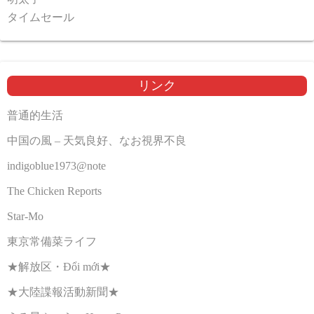
タイムセール
リンク
普通的生活
中国の風 – 天気良好、なお視界不良
indigoblue1973@note
The Chicken Reports
Star-Mo
東京常備菜ライフ
★解放区・Đổi mới★
★大陸諜報活動新聞★