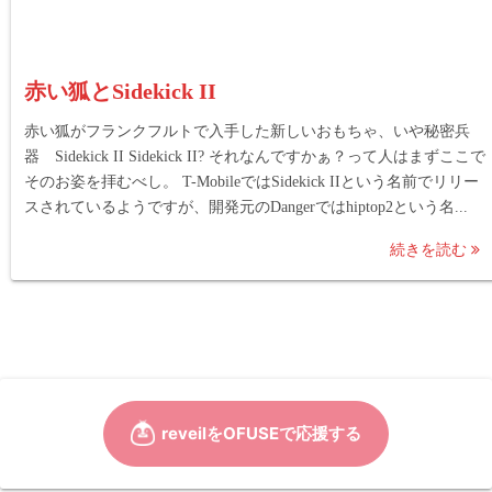
赤い狐とSidekick II
赤い狐がフランクフルトで入手した新しいおもちゃ、いや秘密兵
器 Sidekick II Sidekick II? それなんですかぁ？って人はまずここで
そのお姿を拝むべし。 T-MobileではSidekick IIという名前でリリー
スされているようですが、開発元のDangerではhiptop2という名...
続きを読む