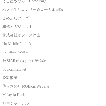
うる星やつら Home Page
ハノイ生活ロンリー＆ローカル日誌
こめふらブログ
和僑とガジェット
株式会社オフィス片山
No Mobile No Life
KruntheepWalker
JASJARがらぱごす革命録
tropicallfruit.net
脱獄熊猫
佐々木のりおOfficialWebSite
Malaysia Hacks
神戸ジャーナル