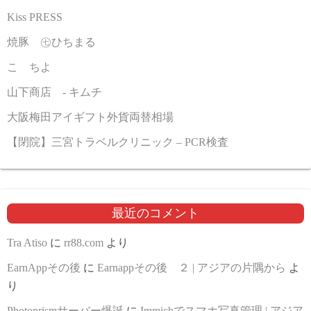
Kiss PRESS
焼豚 ㊆ひちまる
こゝちよ
山下商店 - キムチ
大阪梅田アイギフト外貨両替相場
【閉院】三宮トラベルクリニック – PCR検査
最近のコメント
Tra Atiso
に
rr88.com
より
EarnAppその後
に
Earnappその後 ２ | アジアの片隅から
よ
り
Photoprismサーバー爆誕
に
Immichでスマホ写真管理 | アジア