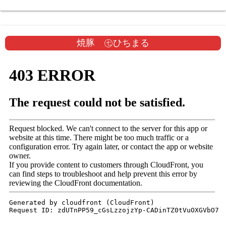
焼豚 ㊆ひちまる