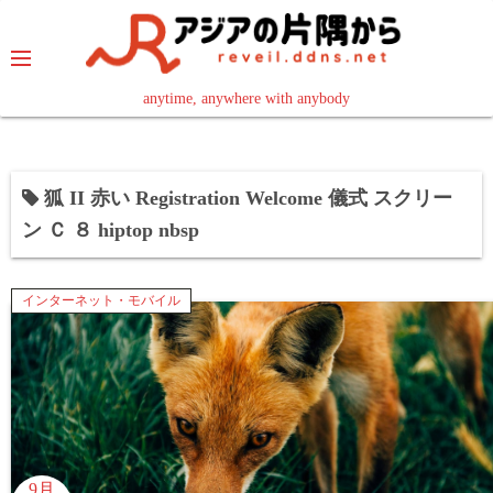
コ
ン
テ
ン
anytime, anywhere with anybody
read in your language
ツ
へ
ス
狐 II 赤い Registration Welcome 儀式 スクリー
キ
ン Ｃ ８ hiptop nbsp
ッ
プ
インターネット・モバイル
9月