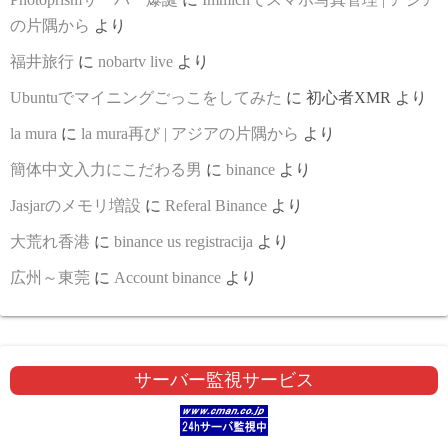
の片隅から
より
福井旅行
に
nobartv live
より
Ubuntuでマイニングごっこをしてみた
に
初心者XMR
より
la mura
に
la mura再び | アジアの片隅から
より
簡体中文入力にこだわる男
に
binance
より
Jasjarのメモリ増設
に
Referal Binance
より
大荒れ香港
に
binance us registracija
より
広州～東莞
に
Account binance
より
サーバー監視サービス