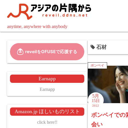
コ
ン
テ
ン
anytime, anywhere with anybody
ツ
へ
石材
ス
キ
ッ
ボンベイ
プ
Earnapp
Earnapp
5月
15日
2022
Amazon.jp ほしいものリスト
ボンベイでの
click here!!
会い