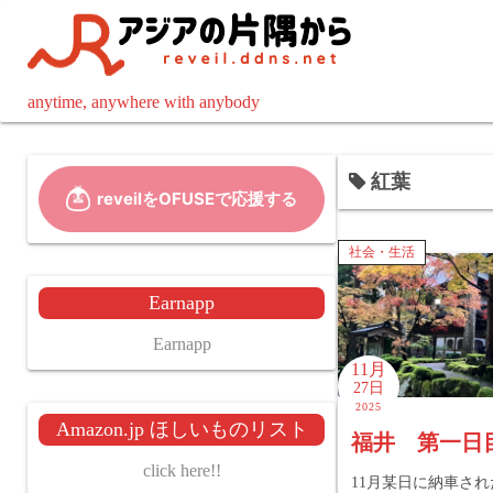
コ
ン
テ
ン
anytime, anywhere with anybody
ツ
へ
紅葉
ス
キ
ッ
社会・生活
プ
Earnapp
Earnapp
11月
27日
2025
Amazon.jp ほしいものリスト
福井 第一日
click here!!
11月某日に納車さ