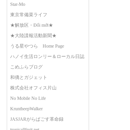
Star-Mo
東京常備菜ライフ
★解放区・Đổi mới★
★大陸諜報活動新聞★
うる星やつら Home Page
ハノイ生活ロンリー＆ローカル日誌
こめふらブログ
和僑とガジェット
株式会社オフィス片山
No Mobile No Life
KruntheepWalker
JASJARがらぱごす革命録
tropicallfruit.net