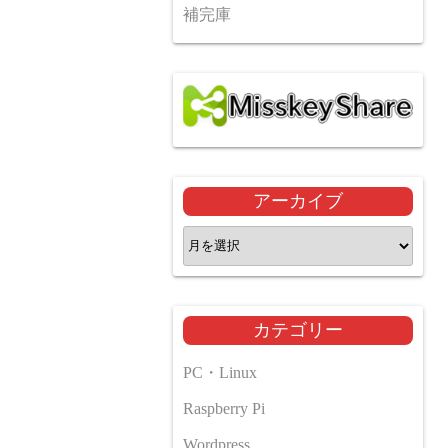
補完庫
アーカイブ
ア
ー
カ
イ
カテゴリー
ブ
PC・Linux
Raspberry Pi
Wordpress