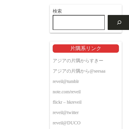
検索
片隅系リンク
アジアの片隅からすきー
アジアの片隅から@seesaa
reveil@tumblr
note.com/reveil
flickr – hkreveil
reveil@twitter
reveil@DUCO