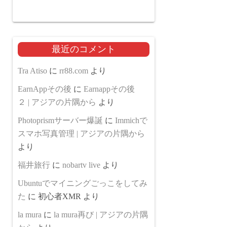
最近のコメント
Tra Atiso
に
rr88.com
より
EarnAppその後
に
Earnappその後
２ | アジアの片隅から
より
Photoprismサーバー爆誕
に
Immichで
スマホ写真管理 | アジアの片隅から
より
福井旅行
に
nobartv live
より
Ubuntuでマイニングごっこをしてみ
た
に
初心者XMR
より
la mura
に
la mura再び | アジアの片隅