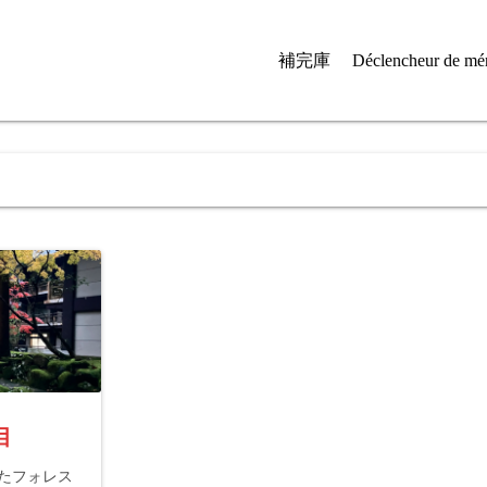
補完庫
Déclencheur de mé
目
れたフォレス