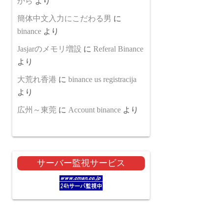
から
より
簡体中文入力にこだわる男
に
binance
より
Jasjarのメモリ増設
に
Referal Binance
より
大荒れ香港
に
binance us registracija
より
広州～東莞
に
Account binance
より
サーバー監視サービス