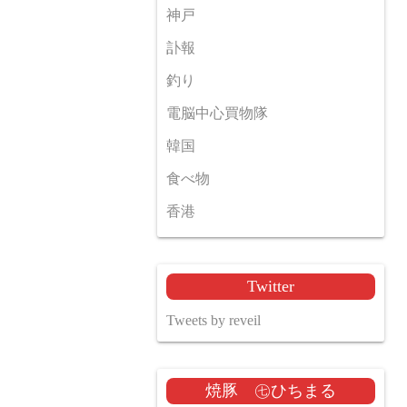
神戸
訃報
釣り
電脳中心買物隊
韓国
食べ物
香港
Twitter
Tweets by reveil
焼豚 ㊆ひちまる