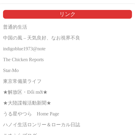
リンク
普通的生活
中国の風 – 天気良好、なお視界不良
indigoblue1973@note
The Chicken Reports
Star-Mo
東京常備菜ライフ
★解放区・Đổi mới★
★大陸諜報活動新聞★
うる星やつら Home Page
ハノイ生活ロンリー＆ローカル日誌