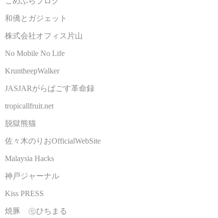
こめふらブログ
和僑とガジェット
株式会社オフィス片山
No Mobile No Life
KruntheepWalker
JASJARがらぱごす革命録
tropicallfruit.net
脱獄熊猫
佐々木のりおOfficialWebSite
Malaysia Hacks
神戸ジャーナル
Kiss PRESS
焼豚 ㊆ひちまる