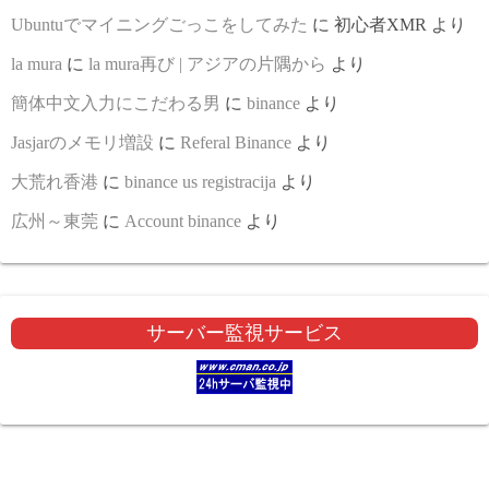
Ubuntuでマイニングごっこをしてみた
に
初心者XMR
より
la mura
に
la mura再び | アジアの片隅から
より
簡体中文入力にこだわる男
に
binance
より
Jasjarのメモリ増設
に
Referal Binance
より
大荒れ香港
に
binance us registracija
より
広州～東莞
に
Account binance
より
サーバー監視サービス