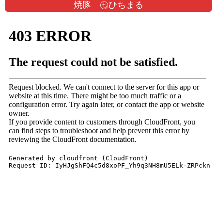
焼豚 ㊆ひちまる