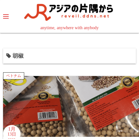
コ
ン
テ
ン
anytime, anywhere with anybody
read in your language
ツ
へ
ス
胡椒
キ
ッ
プ
ベトナム
1月
13日