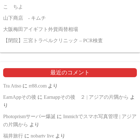
こゝちよ
山下商店 - キムチ
大阪梅田アイギフト外貨両替相場
【閉院】三宮トラベルクリニック – PCR検査
最近のコメント
Tra Atiso
に
rr88.com
より
EarnAppその後
に
Earnappその後 ２ | アジアの片隅から
よ
り
Photoprismサーバー爆誕
に
Immichでスマホ写真管理 | アジア
の片隅から
より
福井旅行
に
nobartv live
より