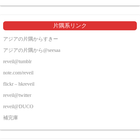
片隅系リンク
アジアの片隅からすきー
アジアの片隅から@seesaa
reveil@tumblr
note.com/reveil
flickr – hkreveil
reveil@twitter
reveil@DUCO
補完庫