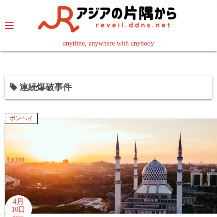
コ
ン
テ
ン
anytime, anywhere with anybody
read in your language
ツ
へ
ス
連続爆破事件
キ
ッ
プ
ボンベイ
4月
10日