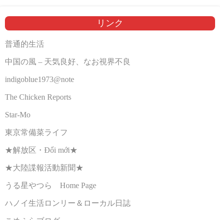
リンク
普通的生活
中国の風 – 天気良好、なお視界不良
indigoblue1973@note
The Chicken Reports
Star-Mo
東京常備菜ライフ
★解放区・Đổi mới★
★大陸諜報活動新聞★
うる星やつら Home Page
ハノイ生活ロンリー＆ローカル日誌