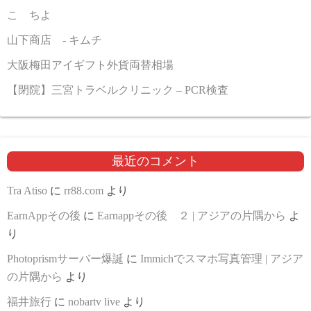
こゝちよ
山下商店 - キムチ
大阪梅田アイギフト外貨両替相場
【閉院】三宮トラベルクリニック – PCR検査
最近のコメント
Tra Atiso
に
rr88.com
より
EarnAppその後
に
Earnappその後 ２ | アジアの片隅から
よ
り
Photoprismサーバー爆誕
に
Immichでスマホ写真管理 | アジア
の片隅から
より
福井旅行
に
nobartv live
より