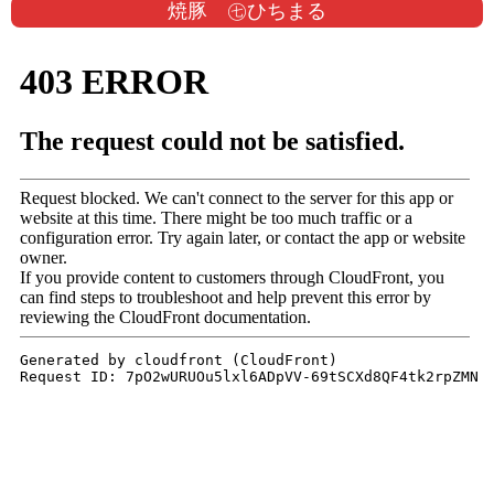
焼豚 ㊆ひちまる