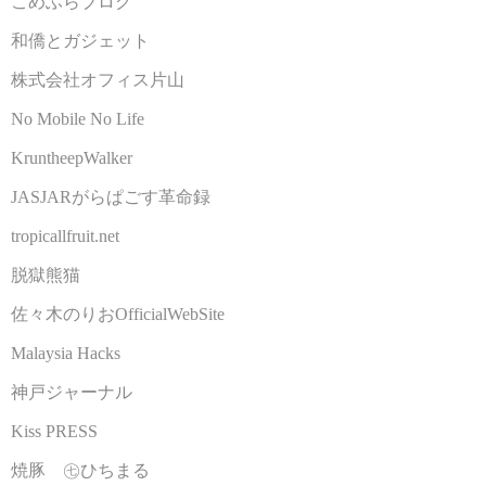
こめふらブログ
和僑とガジェット
株式会社オフィス片山
No Mobile No Life
KruntheepWalker
JASJARがらぱごす革命録
tropicallfruit.net
脱獄熊猫
佐々木のりおOfficialWebSite
Malaysia Hacks
神戸ジャーナル
Kiss PRESS
焼豚 ㊆ひちまる