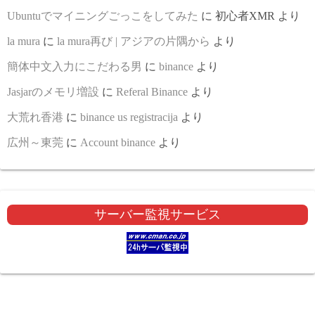
Ubuntuでマイニングごっこをしてみた
に
初心者XMR
より
la mura
に
la mura再び | アジアの片隅から
より
簡体中文入力にこだわる男
に
binance
より
Jasjarのメモリ増設
に
Referal Binance
より
大荒れ香港
に
binance us registracija
より
広州～東莞
に
Account binance
より
サーバー監視サービス