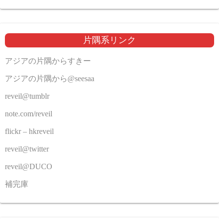
片隅系リンク
アジアの片隅からすきー
アジアの片隅から@seesaa
reveil@tumblr
note.com/reveil
flickr – hkreveil
reveil@twitter
reveil@DUCO
補完庫