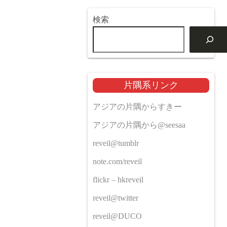
検索
片隅系リンク
アジアの片隅からすきー
アジアの片隅から@seesaa
reveil@tumblr
note.com/reveil
flickr – hkreveil
reveil@twitter
reveil@DUCO