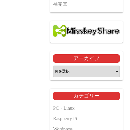
補完庫
アーカイブ
ア
ー
カ
イ
カテゴリー
ブ
PC・Linux
Raspberry Pi
Wordpress