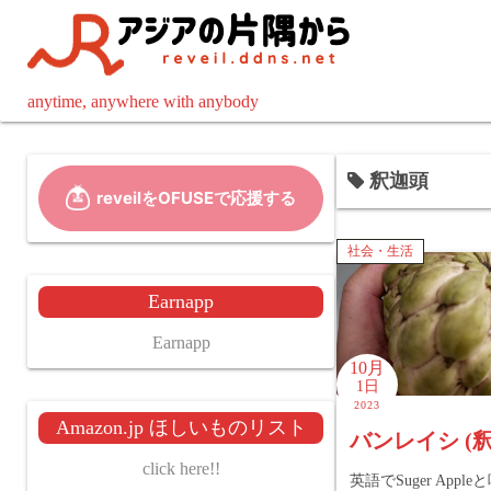
コ
ン
テ
ン
anytime, anywhere with anybody
ツ
へ
釈迦頭
ス
キ
ッ
社会・生活
プ
Earnapp
Earnapp
10月
1日
2023
Amazon.jp ほしいものリスト
バンレイシ (
click here!!
英語でSuger Appl