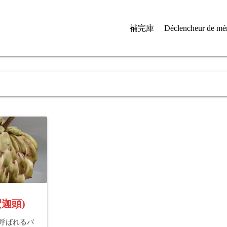
補完庫
Déclencheur de mé
釈迦頭)
eと呼ばれるバ