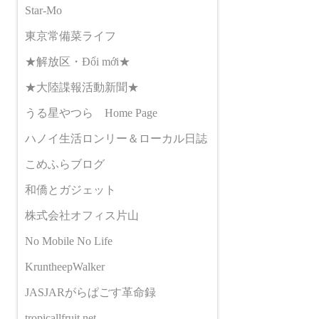
Star-Mo
東京常備菜ライフ
★解放区・Đổi mới★
★大陸諜報活動新聞★
うる星やつら Home Page
ハノイ生活ロンリー＆ローカル日誌
こめふらブログ
和僑とガジェット
株式会社オフィス片山
No Mobile No Life
KruntheepWalker
JASJARがらぱごす革命録
tropicallfruit.net