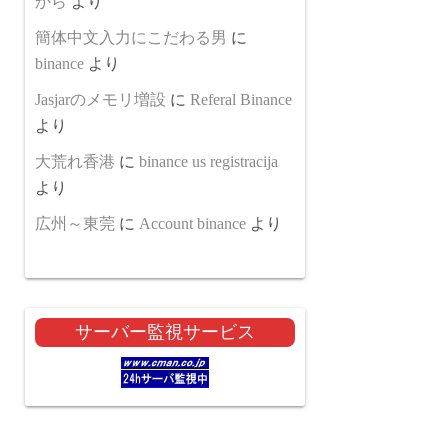
から
より
簡体中文入力にこだわる男
に
binance
より
Jasjarのメモリ増設
に
Referal Binance
より
大荒れ香港
に
binance us registracija
より
広州～東莞
に
Account binance
より
サーバー監視サービス