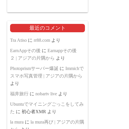
最近のコメント
Tra Atiso
に
rr88.com
より
EarnAppその後
に
Earnappその後
２ | アジアの片隅から
より
Photoprismサーバー爆誕
に
Immichで
スマホ写真管理 | アジアの片隅から
より
福井旅行
に
nobartv live
より
Ubuntuでマイニングごっこをしてみ
た
に
初心者XMR
より
la mura
に
la mura再び | アジアの片隅