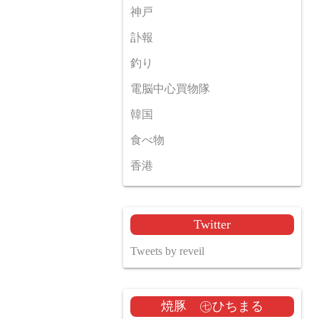
神戸
訃報
釣り
電脳中心買物隊
韓国
食べ物
香港
Twitter
Tweets by reveil
焼豚 ㊆ひちまる