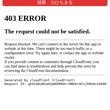
焼豚 ㊆ひちまる