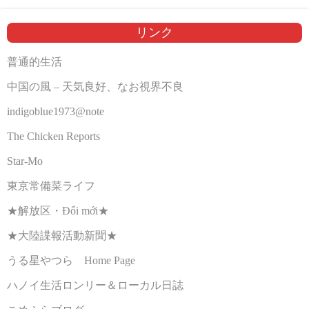
リンク
普通的生活
中国の風 – 天気良好、なお視界不良
indigoblue1973@note
The Chicken Reports
Star-Mo
東京常備菜ライフ
★解放区・Đổi mới★
★大陸諜報活動新聞★
うる星やつら Home Page
ハノイ生活ロンリー＆ローカル日誌