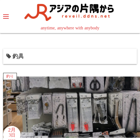
コ
ン
テ
ン
anytime, anywhere with anybody
read in your language
ツ
へ
ス
釣具
キ
ッ
プ
釣り
2月
3日