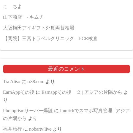
こゝちよ
山下商店 - キムチ
大阪梅田アイギフト外貨両替相場
【閉院】三宮トラベルクリニック – PCR検査
最近のコメント
Tra Atiso
に
rr88.com
より
EarnAppその後
に
Earnappその後 ２ | アジアの片隅から
よ
り
Photoprismサーバー爆誕
に
Immichでスマホ写真管理 | アジア
の片隅から
より
福井旅行
に
nobartv live
より