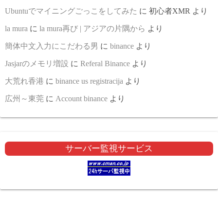
Ubuntuでマイニングごっこをしてみた
に
初心者XMR
より
la mura
に
la mura再び | アジアの片隅から
より
簡体中文入力にこだわる男
に
binance
より
Jasjarのメモリ増設
に
Referal Binance
より
大荒れ香港
に
binance us registracija
より
広州～東莞
に
Account binance
より
サーバー監視サービス