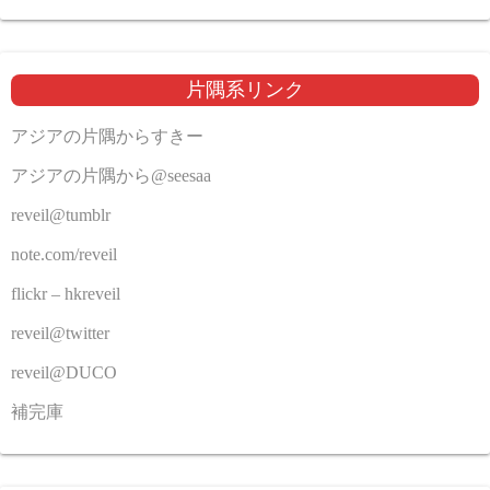
片隅系リンク
アジアの片隅からすきー
アジアの片隅から@seesaa
reveil@tumblr
note.com/reveil
flickr – hkreveil
reveil@twitter
reveil@DUCO
補完庫