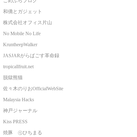
こめふらブログ
和僑とガジェット
株式会社オフィス片山
No Mobile No Life
KruntheepWalker
JASJARがらぱごす革命録
tropicallfruit.net
脱獄熊猫
佐々木のりおOfficialWebSite
Malaysia Hacks
神戸ジャーナル
Kiss PRESS
焼豚 ㊆ひちまる