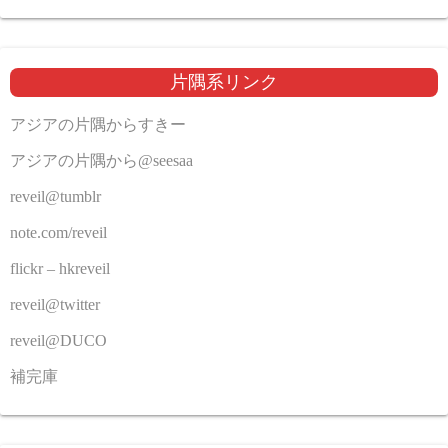
片隅系リンク
アジアの片隅からすきー
アジアの片隅から@seesaa
reveil@tumblr
note.com/reveil
flickr – hkreveil
reveil@twitter
reveil@DUCO
補完庫