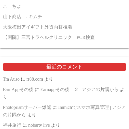
こゝちよ
山下商店 - キムチ
大阪梅田アイギフト外貨両替相場
【閉院】三宮トラベルクリニック – PCR検査
最近のコメント
Tra Atiso
に
rr88.com
より
EarnAppその後
に
Earnappその後 ２ | アジアの片隅から
よ
り
Photoprismサーバー爆誕
に
Immichでスマホ写真管理 | アジア
の片隅から
より
福井旅行
に
nobartv live
より