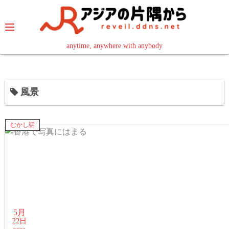
コ
ン
テ
ン
anytime, anywhere with anybody
read in your language
ツ
へ
ス
風景
キ
ッ
プ
むかし話
5月
22日