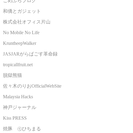
こめふらブログ
和僑とガジェット
株式会社オフィス片山
No Mobile No Life
KruntheepWalker
JASJARがらぱごす革命録
tropicallfruit.net
脱獄熊猫
佐々木のりおOfficialWebSite
Malaysia Hacks
神戸ジャーナル
Kiss PRESS
焼豚 ㊆ひちまる