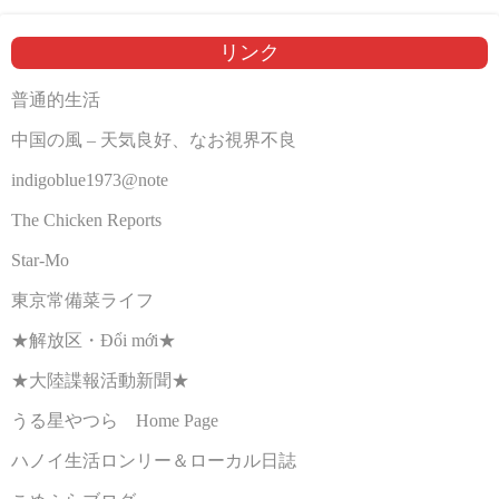
リンク
普通的生活
中国の風 – 天気良好、なお視界不良
indigoblue1973@note
The Chicken Reports
Star-Mo
東京常備菜ライフ
★解放区・Đổi mới★
★大陸諜報活動新聞★
うる星やつら Home Page
ハノイ生活ロンリー＆ローカル日誌