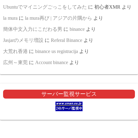
Ubuntuでマイニングごっこをしてみた
に
初心者XMR
より
la mura
に
la mura再び | アジアの片隅から
より
簡体中文入力にこだわる男
に
binance
より
Jasjarのメモリ増設
に
Referal Binance
より
大荒れ香港
に
binance us registracija
より
広州～東莞
に
Account binance
より
サーバー監視サービス