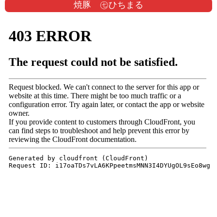
焼豚 ㊆ひちまる