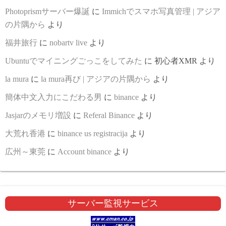
Photoprismサーバー爆誕
に
Immichでスマホ写真管理 | アジア
の片隅から
より
福井旅行
に
nobartv live
より
Ubuntuでマイニングごっこをしてみた
に
初心者XMR
より
la mura
に
la mura再び | アジアの片隅から
より
簡体中文入力にこだわる男
に
binance
より
Jasjarのメモリ増設
に
Referal Binance
より
大荒れ香港
に
binance us registracija
より
広州～東莞
に
Account binance
より
サーバー監視サービス