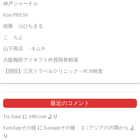
神戸ジャーナル
Kiss PRESS
焼豚 ㊆ひちまる
こゝちよ
山下商店 - キムチ
大阪梅田アイギフト外貨両替相場
【閉院】三宮トラベルクリニック – PCR検査
最近のコメント
Tra Atiso
に
rr88.com
より
EarnAppその後
に
Earnappその後 ２ | アジアの片隅から
よ
り