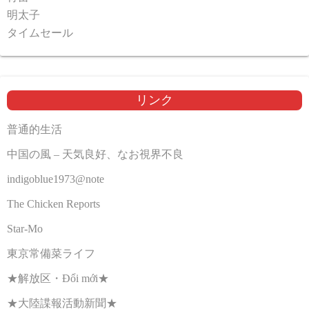
明太子
タイムセール
リンク
普通的生活
中国の風 – 天気良好、なお視界不良
indigoblue1973@note
The Chicken Reports
Star-Mo
東京常備菜ライフ
★解放区・Đổi mới★
★大陸諜報活動新聞★