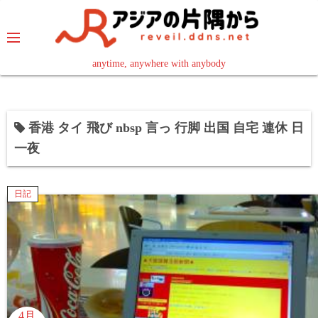
コ
ン
テ
ン
anytime, anywhere with anybody
read in your language
ツ
へ
ス
香港 タイ 飛び nbsp 言っ 行脚 出国 自宅 連休 日
キ
一夜
ッ
プ
日記
4月