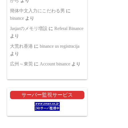
から
より
簡体中文入力にこだわる男
に
binance
より
Jasjarのメモリ増設
に
Referal Binance
より
大荒れ香港
に
binance us registracija
より
広州～東莞
に
Account binance
より
サーバー監視サービス