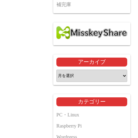
補完庫
アーカイブ
ア
ー
カ
イ
カテゴリー
ブ
PC・Linux
Raspberry Pi
Wordpress