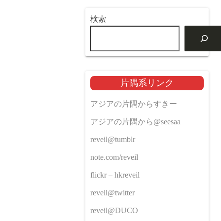
検索
片隅系リンク
アジアの片隅からすきー
アジアの片隅から@seesaa
reveil@tumblr
note.com/reveil
flickr – hkreveil
reveil@twitter
reveil@DUCO