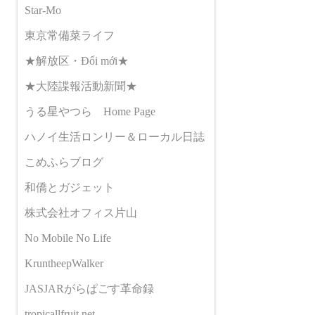
Star-Mo
東京常備菜ライフ
★解放区・Đổi mới★
★大陸諜報活動新聞★
うる星やつら Home Page
ハノイ生活ロンリー＆ローカル日誌
こめふらブログ
和僑とガジェット
株式会社オフィス片山
No Mobile No Life
KruntheepWalker
JASJARがらぱごす革命録
tropicallfruit.net