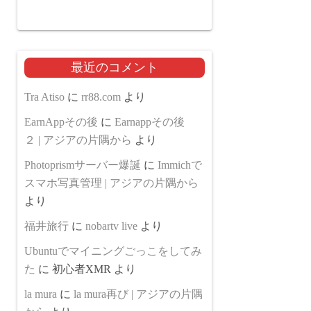
最近のコメント
Tra Atiso
に
rr88.com
より
EarnAppその後
に
Earnappその後
２ | アジアの片隅から
より
Photoprismサーバー爆誕
に
Immichで
スマホ写真管理 | アジアの片隅から
より
福井旅行
に
nobartv live
より
Ubuntuでマイニングごっこをしてみ
た
に
初心者XMR
より
la mura
に
la mura再び | アジアの片隅