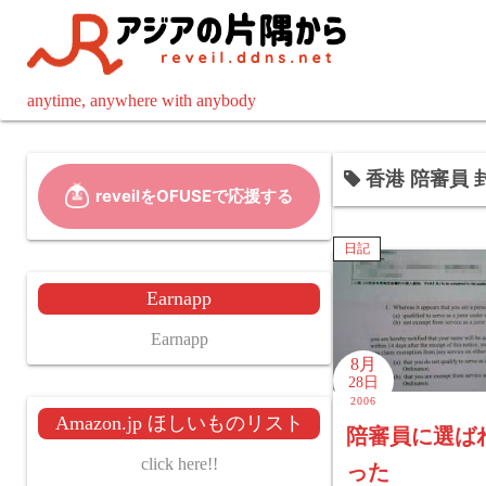
コ
ン
テ
ン
anytime, anywhere with anybody
ツ
へ
香港 陪審員 封
ス
キ
ッ
日記
プ
Earnapp
Earnapp
8月
28日
2006
Amazon.jp ほしいものリスト
陪審員に選ば
click here!!
った