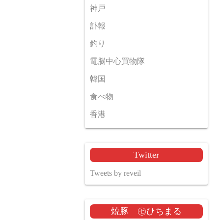
神戸
訃報
釣り
電脳中心買物隊
韓国
食べ物
香港
Twitter
Tweets by reveil
焼豚 ㊆ひちまる