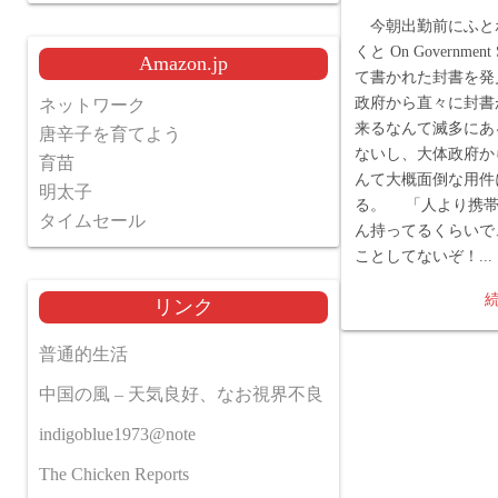
今朝出勤前にふと
くと On Government 
Amazon.jp
て書かれた封書を発
政府から直々に封書
ネットワーク
来るなんて滅多にあ
唐辛子を育てよう
ないし、大体政府か
育苗
んて大概面倒な用件
明太子
る。 「人より携帯
タイムセール
ん持ってるくらいで
ことしてないぞ！...
リンク
普通的生活
中国の風 – 天気良好、なお視界不良
indigoblue1973@note
The Chicken Reports