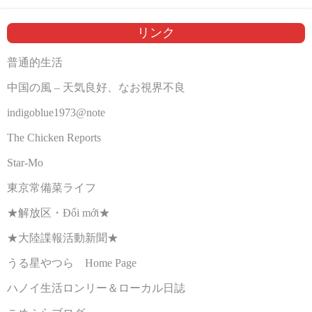
リンク
普通的生活
中国の風 – 天気良好、なお視界不良
indigoblue1973@note
The Chicken Reports
Star-Mo
東京常備菜ライフ
★解放区・Đổi mới★
★大陸諜報活動新聞★
うる星やつら Home Page
ハノイ生活ロンリー＆ローカル日誌