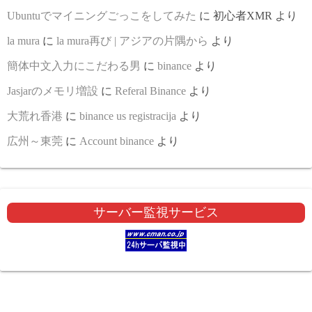
Ubuntuでマイニングごっこをしてみた
に
初心者XMR
より
la mura
に
la mura再び | アジアの片隅から
より
簡体中文入力にこだわる男
に
binance
より
Jasjarのメモリ増設
に
Referal Binance
より
大荒れ香港
に
binance us registracija
より
広州～東莞
に
Account binance
より
サーバー監視サービス