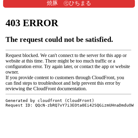
焼豚 ㊆ひちまる