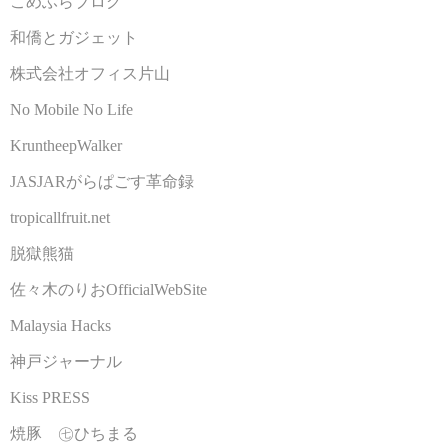
こめふらブログ
和僑とガジェット
株式会社オフィス片山
No Mobile No Life
KruntheepWalker
JASJARがらぱごす革命録
tropicallfruit.net
脱獄熊猫
佐々木のりおOfficialWebSite
Malaysia Hacks
神戸ジャーナル
Kiss PRESS
焼豚 ㊆ひちまる