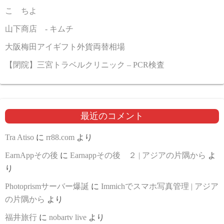
こゝちよ
山下商店 - キムチ
大阪梅田アイギフト外貨両替相場
【閉院】三宮トラベルクリニック – PCR検査
最近のコメント
Tra Atiso
に
rr88.com
より
EarnAppその後
に
Earnappその後 ２ | アジアの片隅から
よ
り
Photoprismサーバー爆誕
に
Immichでスマホ写真管理 | アジア
の片隅から
より
福井旅行
に
nobartv live
より