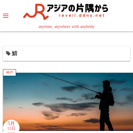
コ
ン
テ
ン
anytime, anywhere with anybody
read in your language
ツ
へ
ス
鯖
キ
ッ
プ
神戸
5月
11日