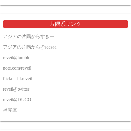
片隅系リンク
アジアの片隅からすきー
アジアの片隅から@seesaa
reveil@tumblr
note.com/reveil
flickr – hkreveil
reveil@twitter
reveil@DUCO
補完庫