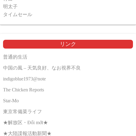
明太子
タイムセール
リンク
普通的生活
中国の風 – 天気良好、なお視界不良
indigoblue1973@note
The Chicken Reports
Star-Mo
東京常備菜ライフ
★解放区・Đổi mới★
★大陸諜報活動新聞★