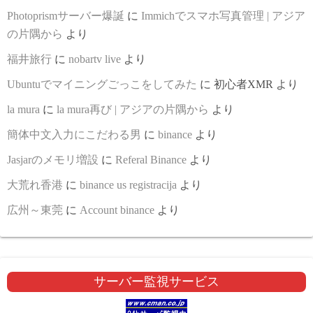
Photoprismサーバー爆誕
に
Immichでスマホ写真管理 | アジア
の片隅から
より
福井旅行
に
nobartv live
より
Ubuntuでマイニングごっこをしてみた
に
初心者XMR
より
la mura
に
la mura再び | アジアの片隅から
より
簡体中文入力にこだわる男
に
binance
より
Jasjarのメモリ増設
に
Referal Binance
より
大荒れ香港
に
binance us registracija
より
広州～東莞
に
Account binance
より
サーバー監視サービス