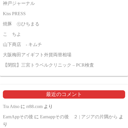
神戸ジャーナル
Kiss PRESS
焼豚 ㊆ひちまる
こゝちよ
山下商店 - キムチ
大阪梅田アイギフト外貨両替相場
【閉院】三宮トラベルクリニック – PCR検査
最近のコメント
Tra Atiso
に
rr88.com
より
EarnAppその後
に
Earnappその後 ２ | アジアの片隅から
よ
り