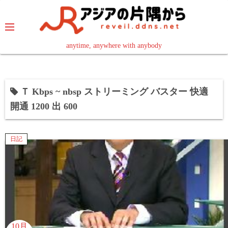
コ
ン
テ
ン
anytime, anywhere with anybody
read in your language
ツ
へ
ス
Ｔ Kbps ~ nbsp ストリーミング バスター 快適
キ
開通 1200 出 600
ッ
プ
日記
10月