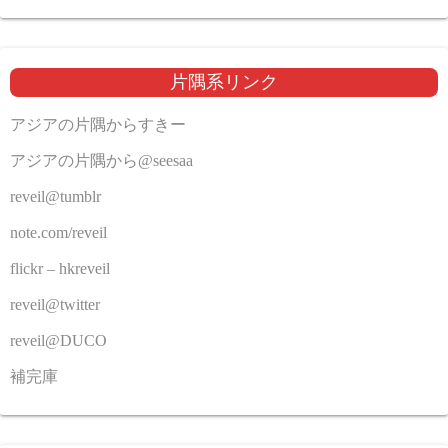
片隅系リンク
アジアの片隅からすきー
アジアの片隅から@seesaa
reveil@tumblr
note.com/reveil
flickr – hkreveil
reveil@twitter
reveil@DUCO
補完庫