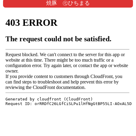
焼豚 ㊆ひちまる