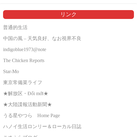
リンク
普通的生活
中国の風 – 天気良好、なお視界不良
indigoblue1973@note
The Chicken Reports
Star-Mo
東京常備菜ライフ
★解放区・Đổi mới★
★大陸諜報活動新聞★
うる星やつら Home Page
ハノイ生活ロンリー＆ローカル日誌