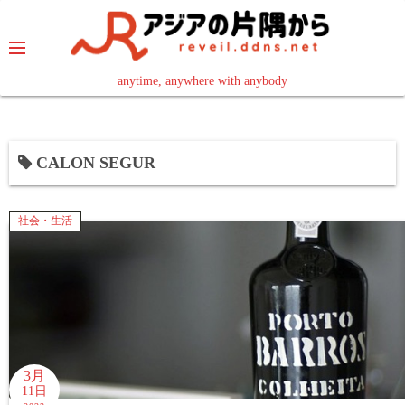
コ
ン
テ
ン
anytime, anywhere with anybody
read in your language
ツ
へ
ス
CALON SEGUR
キ
ッ
プ
社会・生活
3月
11日