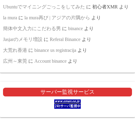
Ubuntuでマイニングごっこをしてみた
に
初心者XMR
より
la mura
に
la mura再び | アジアの片隅から
より
簡体中文入力にこだわる男
に
binance
より
Jasjarのメモリ増設
に
Referal Binance
より
大荒れ香港
に
binance us registracija
より
広州～東莞
に
Account binance
より
サーバー監視サービス