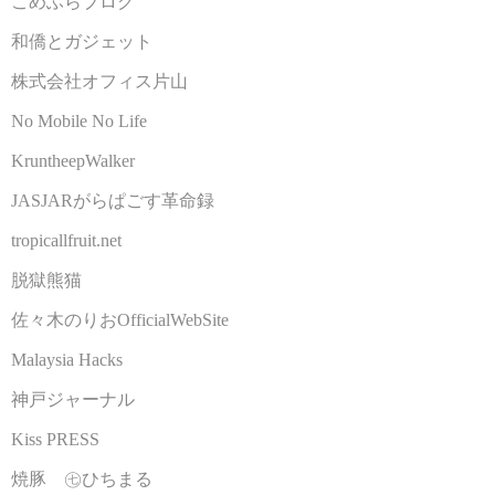
こめふらブログ
和僑とガジェット
株式会社オフィス片山
No Mobile No Life
KruntheepWalker
JASJARがらぱごす革命録
tropicallfruit.net
脱獄熊猫
佐々木のりおOfficialWebSite
Malaysia Hacks
神戸ジャーナル
Kiss PRESS
焼豚 ㊆ひちまる