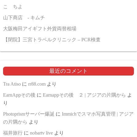
こゝちよ
山下商店 - キムチ
大阪梅田アイギフト外貨両替相場
【閉院】三宮トラベルクリニック – PCR検査
最近のコメント
Tra Atiso
に
rr88.com
より
EarnAppその後
に
Earnappその後 ２ | アジアの片隅から
よ
り
Photoprismサーバー爆誕
に
Immichでスマホ写真管理 | アジア
の片隅から
より
福井旅行
に
nobartv live
より