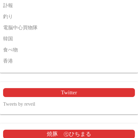
訃報
釣り
電脳中心買物隊
韓国
食べ物
香港
Twitter
Tweets by reveil
焼豚 ㊆ひちまる