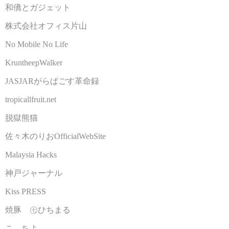
和僑とガジェット
株式会社オフィス片山
No Mobile No Life
KruntheepWalker
JASJARがらぱごす革命録
tropicallfruit.net
脱獄熊猫
佐々木のりおOfficialWebSite
Malaysia Hacks
神戸ジャーナル
Kiss PRESS
焼豚 ㊆ひちまる
こゝちよ