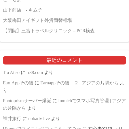
山下商店 - キムチ
大阪梅田アイギフト外貨両替相場
【閉院】三宮トラベルクリニック – PCR検査
最近のコメント
Tra Atiso
に
rr88.com
より
EarnAppその後
に
Earnappその後 ２ | アジアの片隅から
よ
り
Photoprismサーバー爆誕
に
Immichでスマホ写真管理 | アジア
の片隅から
より
福井旅行
に
nobartv live
より
Ubuntuでマイニングごっこをしてみた
に
初心者XMR
より