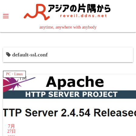
コ
ン
テ
ン
anytime, anywhere with anybody
read in your language
ツ
へ
ス
default-ssl.conf
キ
ッ
プ
PC・Linux
7月
27日