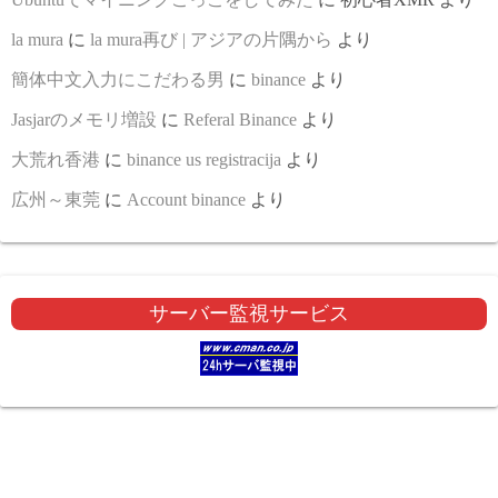
la mura
に
la mura再び | アジアの片隅から
より
簡体中文入力にこだわる男
に
binance
より
Jasjarのメモリ増設
に
Referal Binance
より
大荒れ香港
に
binance us registracija
より
広州～東莞
に
Account binance
より
サーバー監視サービス