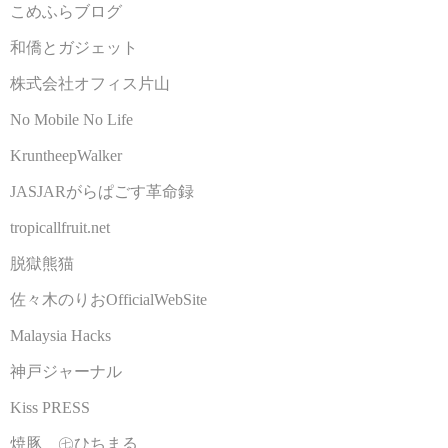
こめふらブログ
和僑とガジェット
株式会社オフィス片山
No Mobile No Life
KruntheepWalker
JASJARがらぱごす革命録
tropicallfruit.net
脱獄熊猫
佐々木のりおOfficialWebSite
Malaysia Hacks
神戸ジャーナル
Kiss PRESS
焼豚 ㊆ひちまる