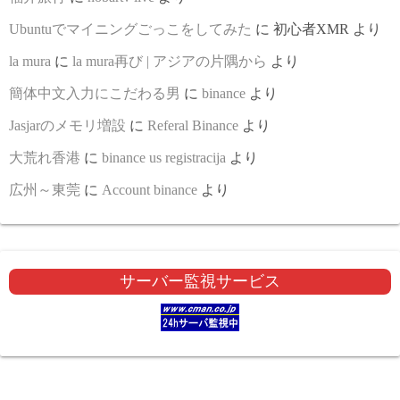
Ubuntuでマイニングごっこをしてみた
に
初心者XMR
より
la mura
に
la mura再び | アジアの片隅から
より
簡体中文入力にこだわる男
に
binance
より
Jasjarのメモリ増設
に
Referal Binance
より
大荒れ香港
に
binance us registracija
より
広州～東莞
に
Account binance
より
サーバー監視サービス