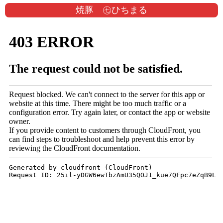
焼豚 ㊆ひちまる