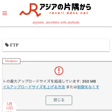
コ
ン
テ
ン
anytime, anywhere with anybody
read in your language
ツ
へ
ス
FTP
キ
ッ
プ
Wordpress
5月
12日