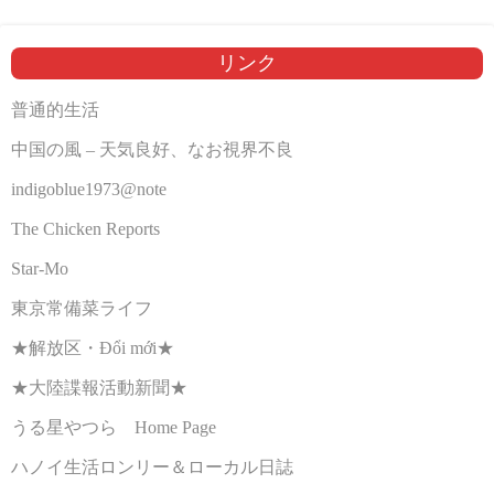
リンク
普通的生活
中国の風 – 天気良好、なお視界不良
indigoblue1973@note
The Chicken Reports
Star-Mo
東京常備菜ライフ
★解放区・Đổi mới★
★大陸諜報活動新聞★
うる星やつら Home Page
ハノイ生活ロンリー＆ローカル日誌