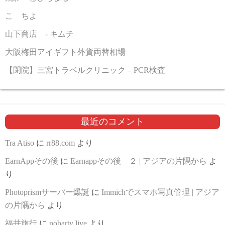
こゝちよ
山下商店 - キムチ
大阪梅田アイギフト外貨両替相場
【閉院】三宮トラベルクリニック – PCR検査
最近のコメント
Tra Atiso
に
rr88.com
より
EarnAppその後
に
Earnappその後 ２ | アジアの片隅から
よ
り
Photoprismサーバー爆誕
に
Immichでスマホ写真管理 | アジア
の片隅から
より
福井旅行
に
nobartv live
より