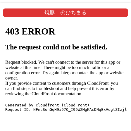
焼豚 ㊆ひちまる