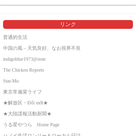
リンク
普通的生活
中国の風 – 天気良好、なお視界不良
indigoblue1973@note
The Chicken Reports
Star-Mo
東京常備菜ライフ
★解放区・Đổi mới★
★大陸諜報活動新聞★
うる星やつら Home Page
ハノイ生活ロンリー＆ローカル日誌