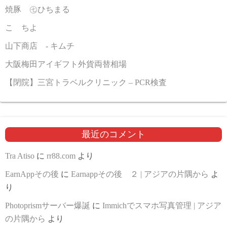
焼豚 ㊆ひちまる
こゝちよ
山下商店 - キムチ
大阪梅田アイギフト外貨両替相場
【閉院】三宮トラベルクリニック – PCR検査
最近のコメント
Tra Atiso
に
rr88.com
より
EarnAppその後
に
Earnappその後 ２ | アジアの片隅から
よ
り
Photoprismサーバー爆誕
に
Immichでスマホ写真管理 | アジア
の片隅から
より