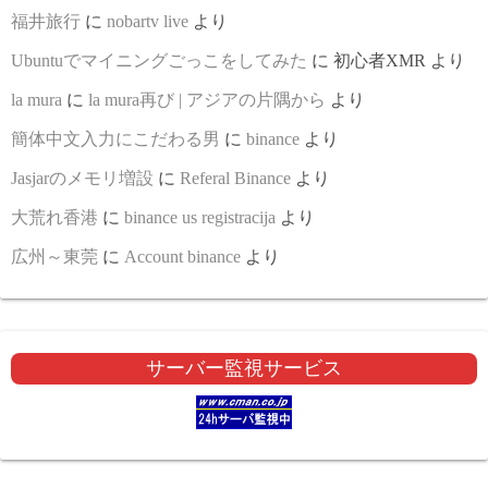
福井旅行
に
nobartv live
より
Ubuntuでマイニングごっこをしてみた
に
初心者XMR
より
la mura
に
la mura再び | アジアの片隅から
より
簡体中文入力にこだわる男
に
binance
より
Jasjarのメモリ増設
に
Referal Binance
より
大荒れ香港
に
binance us registracija
より
広州～東莞
に
Account binance
より
サーバー監視サービス