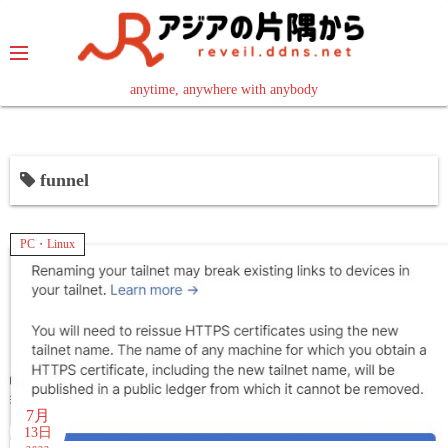
コ
ン
テ
ン
anytime, anywhere with anybody
read in your language
ツ
へ
ス
funnel
キ
ッ
プ
PC・Linux
7月
13日