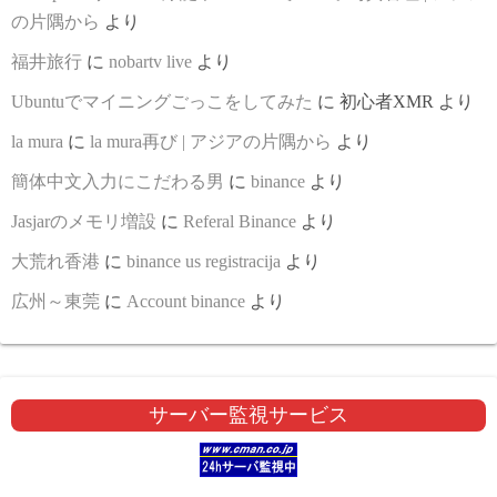
の片隅から
より
福井旅行
に
nobartv live
より
Ubuntuでマイニングごっこをしてみた
に
初心者XMR
より
la mura
に
la mura再び | アジアの片隅から
より
簡体中文入力にこだわる男
に
binance
より
Jasjarのメモリ増設
に
Referal Binance
より
大荒れ香港
に
binance us registracija
より
広州～東莞
に
Account binance
より
サーバー監視サービス