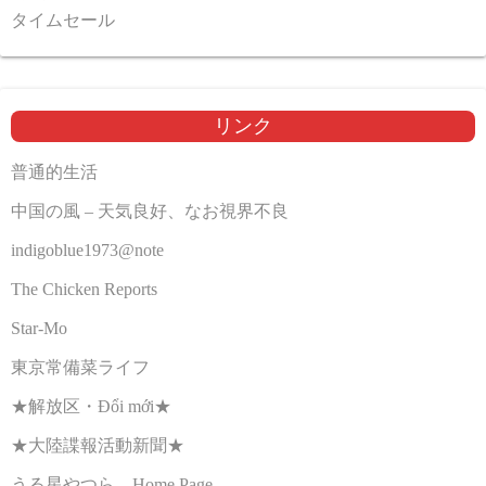
タイムセール
リンク
普通的生活
中国の風 – 天気良好、なお視界不良
indigoblue1973@note
The Chicken Reports
Star-Mo
東京常備菜ライフ
★解放区・Đổi mới★
★大陸諜報活動新聞★
うる星やつら Home Page