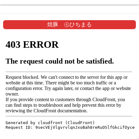
焼豚 ㊆ひちまる