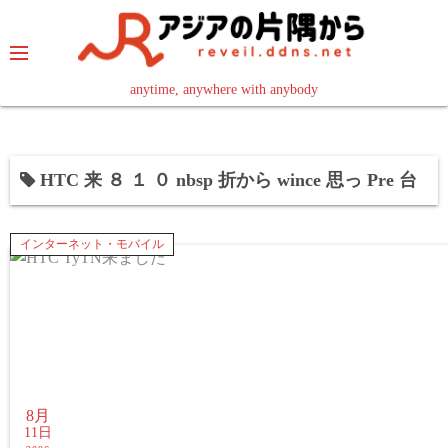
コ
ン
テ
ン
anytime, anywhere with anybody
read in your language
ツ
へ
ス
HTC 来 ８ １ ０ nbsp 折から wince 思っ Pre 台
キ
ッ
プ
インターネット・モバイル
8月
11日