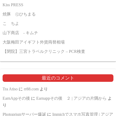
Kiss PRESS
焼豚 ㊆ひちまる
こゝちよ
山下商店 - キムチ
大阪梅田アイギフト外貨両替相場
【閉院】三宮トラベルクリニック – PCR検査
最近のコメント
Tra Atiso
に
rr88.com
より
EarnAppその後
に
Earnappその後 ２ | アジアの片隅から
よ
り
Photoprismサーバー爆誕
に
Immichでスマホ写真管理 | アジア