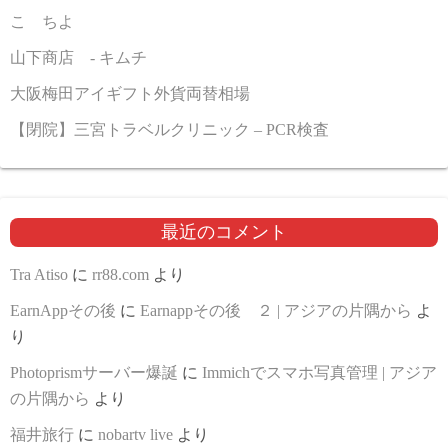
こゝちよ
山下商店 - キムチ
大阪梅田アイギフト外貨両替相場
【閉院】三宮トラベルクリニック – PCR検査
最近のコメント
Tra Atiso
に
rr88.com
より
EarnAppその後
に
Earnappその後 ２ | アジアの片隅から
よ
り
Photoprismサーバー爆誕
に
Immichでスマホ写真管理 | アジア
の片隅から
より
福井旅行
に
nobartv live
より