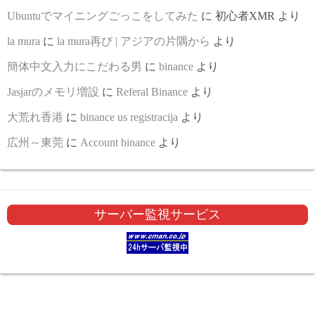
Ubuntuでマイニングごっこをしてみた
に
初心者XMR
より
la mura
に
la mura再び | アジアの片隅から
より
簡体中文入力にこだわる男
に
binance
より
Jasjarのメモリ増設
に
Referal Binance
より
大荒れ香港
に
binance us registracija
より
広州～東莞
に
Account binance
より
サーバー監視サービス