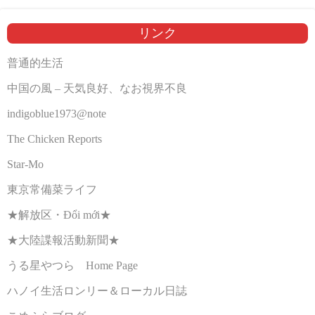
リンク
普通的生活
中国の風 – 天気良好、なお視界不良
indigoblue1973@note
The Chicken Reports
Star-Mo
東京常備菜ライフ
★解放区・Đổi mới★
★大陸諜報活動新聞★
うる星やつら Home Page
ハノイ生活ロンリー＆ローカル日誌