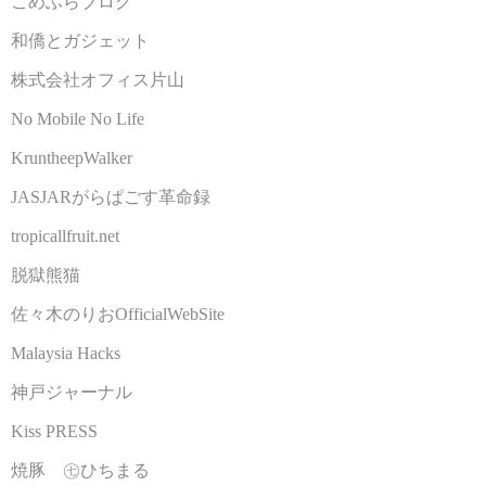
こめふらブログ
和僑とガジェット
株式会社オフィス片山
No Mobile No Life
KruntheepWalker
JASJARがらぱごす革命録
tropicallfruit.net
脱獄熊猫
佐々木のりおOfficialWebSite
Malaysia Hacks
神戸ジャーナル
Kiss PRESS
焼豚 ㊆ひちまる