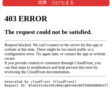
焼豚 ㊆ひちまる