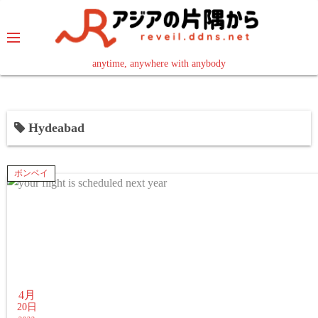
コ
ン
テ
ン
anytime, anywhere with anybody
read in your language
ツ
へ
ス
Hydeabad
キ
ッ
プ
ボンベイ
4月
20日