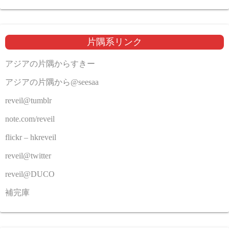
片隅系リンク
アジアの片隅からすきー
アジアの片隅から@seesaa
reveil@tumblr
note.com/reveil
flickr – hkreveil
reveil@twitter
reveil@DUCO
補完庫