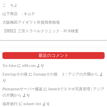
こゝちよ
山下商店 - キムチ
大阪梅田アイギフト外貨両替相場
【閉院】三宮トラベルクリニック – PCR検査
最近のコメント
Tra Atiso
に
rr88.com
より
EarnAppその後
に
Earnappその後 ２ | アジアの片隅から
よ
り
Photoprismサーバー爆誕
に
Immichでスマホ写真管理 | アジア
の片隅から
より
福井旅行
に
nobartv live
より