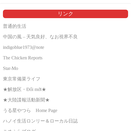
リンク
普通的生活
中国の風 – 天気良好、なお視界不良
indigoblue1973@note
The Chicken Reports
Star-Mo
東京常備菜ライフ
★解放区・Đổi mới★
★大陸諜報活動新聞★
うる星やつら Home Page
ハノイ生活ロンリー＆ローカル日誌