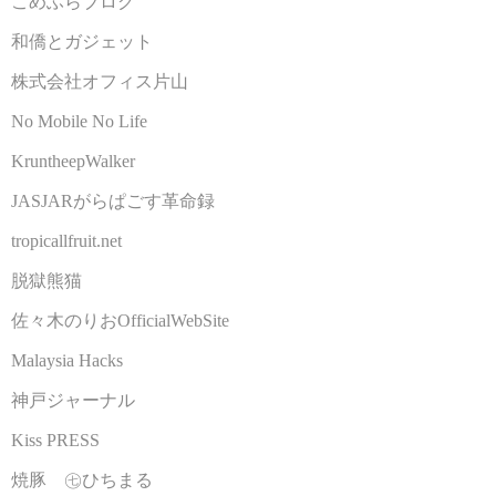
こめふらブログ
和僑とガジェット
株式会社オフィス片山
No Mobile No Life
KruntheepWalker
JASJARがらぱごす革命録
tropicallfruit.net
脱獄熊猫
佐々木のりおOfficialWebSite
Malaysia Hacks
神戸ジャーナル
Kiss PRESS
焼豚 ㊆ひちまる