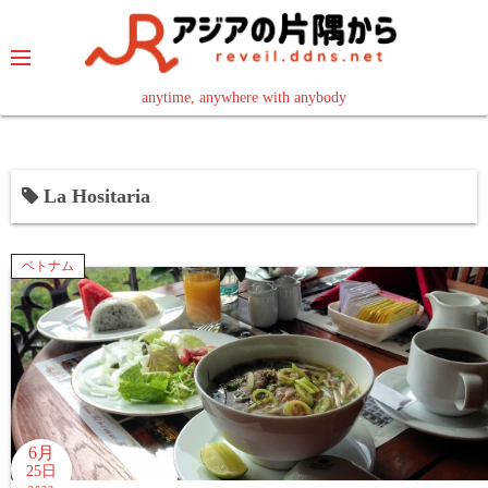
コ
ン
テ
ン
anytime, anywhere with anybody
read in your language
ツ
へ
ス
La Hositaria
キ
ッ
プ
ベトナム
6月
25日