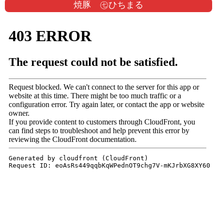
焼豚 ㊆ひちまる