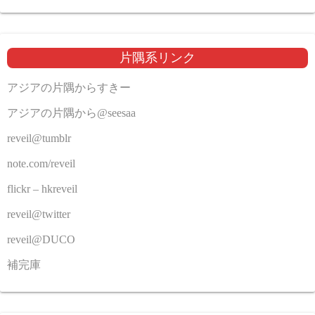
片隅系リンク
アジアの片隅からすきー
アジアの片隅から@seesaa
reveil@tumblr
note.com/reveil
flickr – hkreveil
reveil@twitter
reveil@DUCO
補完庫