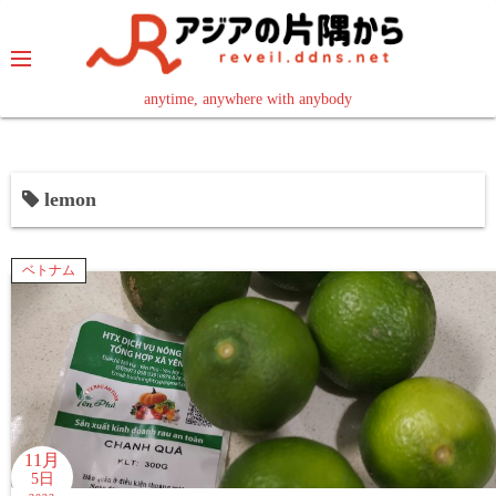
コ
ン
テ
ン
anytime, anywhere with anybody
read in your language
ツ
へ
ス
lemon
キ
ッ
プ
ベトナム
11月
5日