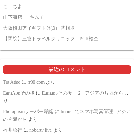
こゝちよ
山下商店 - キムチ
大阪梅田アイギフト外貨両替相場
【閉院】三宮トラベルクリニック – PCR検査
最近のコメント
Tra Atiso
に
rr88.com
より
EarnAppその後
に
Earnappその後 ２ | アジアの片隅から
よ
り
Photoprismサーバー爆誕
に
Immichでスマホ写真管理 | アジア
の片隅から
より
福井旅行
に
nobartv live
より