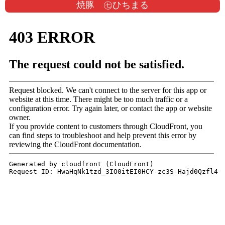
焼豚 ㊆ひちまる