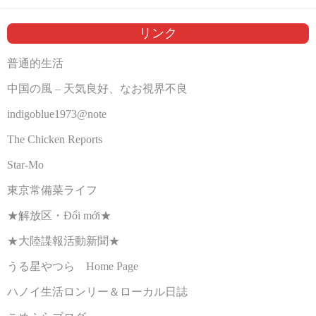
リンク
普通的生活
中国の風 – 天気良好、なお視界不良
indigoblue1973@note
The Chicken Reports
Star-Mo
東京常備菜ライフ
★解放区・Đổi mới★
★大陸諜報活動新聞★
うる星やつら Home Page
ハノイ生活ロンリー＆ローカル日誌