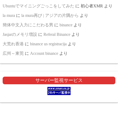
Ubuntuでマイニングごっこをしてみた
に
初心者XMR
より
la mura
に
la mura再び | アジアの片隅から
より
簡体中文入力にこだわる男
に
binance
より
Jasjarのメモリ増設
に
Referal Binance
より
大荒れ香港
に
binance us registracija
より
広州～東莞
に
Account binance
より
サーバー監視サービス