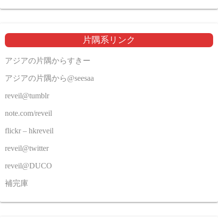
片隅系リンク
アジアの片隅からすきー
アジアの片隅から@seesaa
reveil@tumblr
note.com/reveil
flickr – hkreveil
reveil@twitter
reveil@DUCO
補完庫