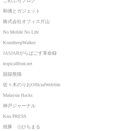
こめふらブログ
和僑とガジェット
株式会社オフィス片山
No Mobile No Life
KruntheepWalker
JASJARがらぱごす革命録
tropicallfruit.net
脱獄熊猫
佐々木のりおOfficialWebSite
Malaysia Hacks
神戸ジャーナル
Kiss PRESS
焼豚 ㊆ひちまる