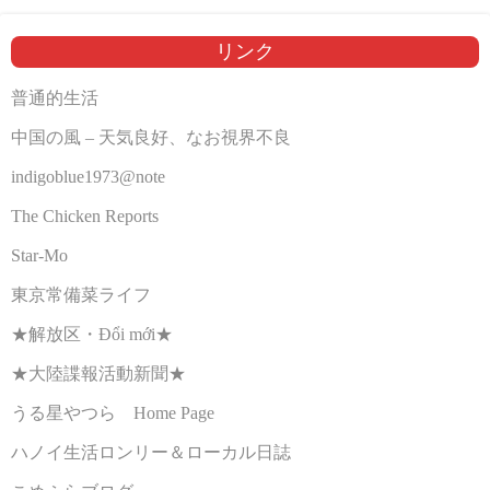
リンク
普通的生活
中国の風 – 天気良好、なお視界不良
indigoblue1973@note
The Chicken Reports
Star-Mo
東京常備菜ライフ
★解放区・Đổi mới★
★大陸諜報活動新聞★
うる星やつら Home Page
ハノイ生活ロンリー＆ローカル日誌