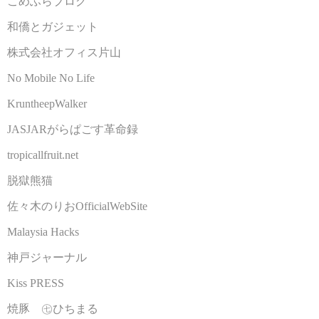
こめふらブログ
和僑とガジェット
株式会社オフィス片山
No Mobile No Life
KruntheepWalker
JASJARがらぱごす革命録
tropicallfruit.net
脱獄熊猫
佐々木のりおOfficialWebSite
Malaysia Hacks
神戸ジャーナル
Kiss PRESS
焼豚 ㊆ひちまる