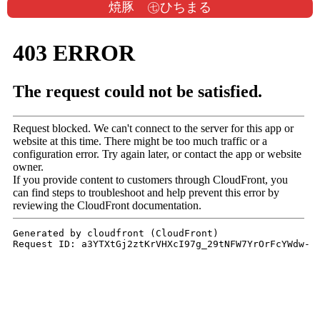
焼豚 ㊆ひちまる