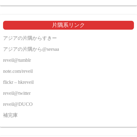
片隅系リンク
アジアの片隅からすきー
アジアの片隅から@seesaa
reveil@tumblr
note.com/reveil
flickr – hkreveil
reveil@twitter
reveil@DUCO
補完庫