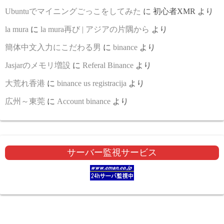
Ubuntuでマイニングごっこをしてみた
に
初心者XMR
より
la mura
に
la mura再び | アジアの片隅から
より
簡体中文入力にこだわる男
に
binance
より
Jasjarのメモリ増設
に
Referal Binance
より
大荒れ香港
に
binance us registracija
より
広州～東莞
に
Account binance
より
サーバー監視サービス