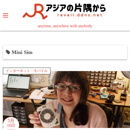
コ
ン
テ
ン
anytime, anywhere with anybody
read in your language
ツ
へ
ス
Mini Sim
キ
ッ
プ
インターネット・モバイル
5月
10日