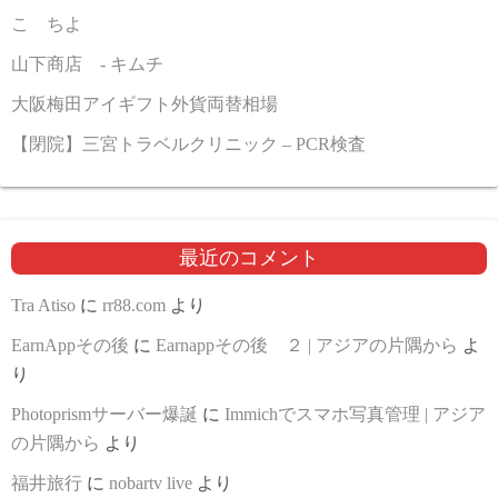
こゝちよ
山下商店 - キムチ
大阪梅田アイギフト外貨両替相場
【閉院】三宮トラベルクリニック – PCR検査
最近のコメント
Tra Atiso
に
rr88.com
より
EarnAppその後
に
Earnappその後 ２ | アジアの片隅から
よ
り
Photoprismサーバー爆誕
に
Immichでスマホ写真管理 | アジア
の片隅から
より
福井旅行
に
nobartv live
より