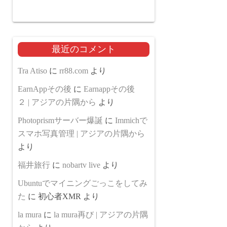
最近のコメント
Tra Atiso
に
rr88.com
より
EarnAppその後
に
Earnappその後
２ | アジアの片隅から
より
Photoprismサーバー爆誕
に
Immichで
スマホ写真管理 | アジアの片隅から
より
福井旅行
に
nobartv live
より
Ubuntuでマイニングごっこをしてみ
た
に
初心者XMR
より
la mura
に
la mura再び | アジアの片隅