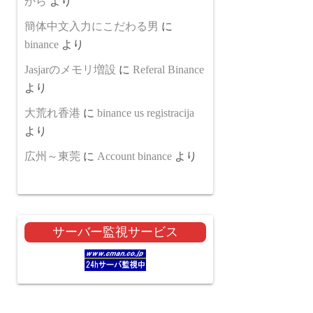
から
より
簡体中文入力にこだわる男
に
binance
より
Jasjarのメモリ増設
に
Referal Binance
より
大荒れ香港
に
binance us registracija
より
広州～東莞
に
Account binance
より
サーバー監視サービス