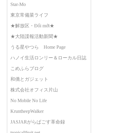
Star-Mo
東京常備菜ライフ
★解放区・Đổi mới★
★大陸諜報活動新聞★
うる星やつら Home Page
ハノイ生活ロンリー＆ローカル日誌
こめふらブログ
和僑とガジェット
株式会社オフィス片山
No Mobile No Life
KruntheepWalker
JASJARがらぱごす革命録
tropicallfruit.net