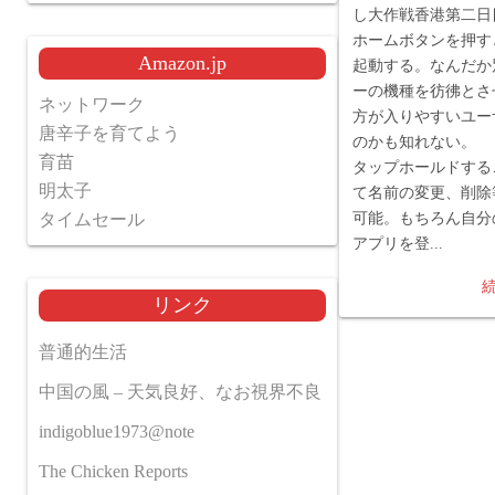
し大作戦香港第二日
ホームボタンを押すとM
Amazon.jp
起動する。なんだか
ーの機種を彷彿とさ
ネットワーク
方が入りやすいユー
唐辛子を育てよう
のかも知れない。 
育苗
タップホールドする
明太子
て名前の変更、削除
タイムセール
可能。もちろん自分
アプリを登...
リンク
普通的生活
中国の風 – 天気良好、なお視界不良
indigoblue1973@note
The Chicken Reports