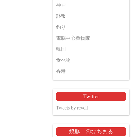
神戸
訃報
釣り
電脳中心買物隊
韓国
食べ物
香港
Twitter
Tweets by reveil
焼豚 ㊆ひちまる