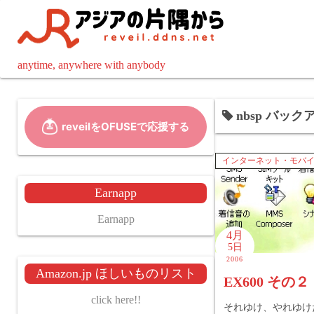
コ
ン
テ
ン
anytime, anywhere with anybody
ツ
へ
nbsp バックア
ス
キ
ッ
インターネット・モバ
プ
Earnapp
Earnapp
4月
5日
2006
Amazon.jp ほしいものリスト
EX600 その２
click here!!
それゆけ、やれゆけ