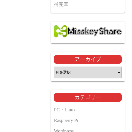
補完庫
アーカイブ
ア
ー
カ
イ
カテゴリー
ブ
PC・Linux
Raspberry Pi
Wordpress