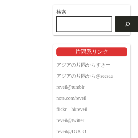
検索
片隅系リンク
アジアの片隅からすきー
アジアの片隅から@seesaa
reveil@tumblr
note.com/reveil
flickr – hkreveil
reveil@twitter
reveil@DUCO