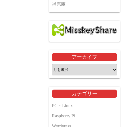
補完庫
アーカイブ
ア
ー
カ
イ
カテゴリー
ブ
PC・Linux
Raspberry Pi
Wordpress