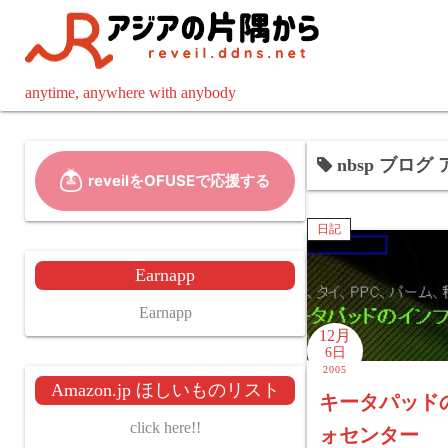
コ
ン
テ
ン
anytime, anywhere with anybody
ツ
へ
nbsp ブログ 
ス
キ
ッ
日記
プ
Earnapp
Earnapp
12月
6日
2005
Amazon.jp ほしいものリスト
キータパッド
click here!!
ォセンター