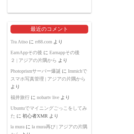
最近のコメント
Tra Atiso
に
rr88.com
より
EarnAppその後
に
Earnappその後
２ | アジアの片隅から
より
Photoprismサーバー爆誕
に
Immichで
スマホ写真管理 | アジアの片隅から
より
福井旅行
に
nobartv live
より
Ubuntuでマイニングごっこをしてみ
た
に
初心者XMR
より
la mura
に
la mura再び | アジアの片隅