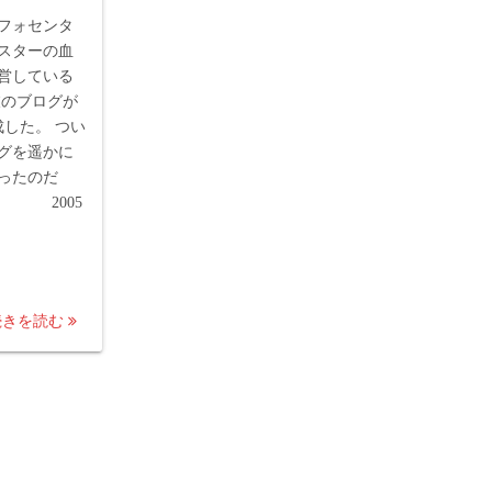
フォセンタ
スターの血
営している
彼のブログが
成した。 つい
グを遥かに
ったのだ
・ 2005
:53
続きを読む