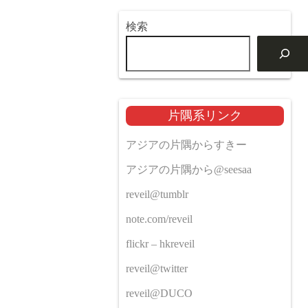
検索
片隅系リンク
アジアの片隅からすきー
アジアの片隅から@seesaa
reveil@tumblr
note.com/reveil
flickr – hkreveil
reveil@twitter
reveil@DUCO