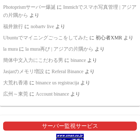
Photoprismサーバー爆誕
に
Immichでスマホ写真管理 | アジア
の片隅から
より
福井旅行
に
nobartv live
より
Ubuntuでマイニングごっこをしてみた
に
初心者XMR
より
la mura
に
la mura再び | アジアの片隅から
より
簡体中文入力にこだわる男
に
binance
より
Jasjarのメモリ増設
に
Referal Binance
より
大荒れ香港
に
binance us registracija
より
広州～東莞
に
Account binance
より
サーバー監視サービス