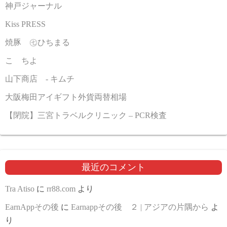
神戸ジャーナル
Kiss PRESS
焼豚 ㊆ひちまる
こゝちよ
山下商店 - キムチ
大阪梅田アイギフト外貨両替相場
【閉院】三宮トラベルクリニック – PCR検査
最近のコメント
Tra Atiso
に
rr88.com
より
EarnAppその後
に
Earnappその後 ２ | アジアの片隅から
よ
り