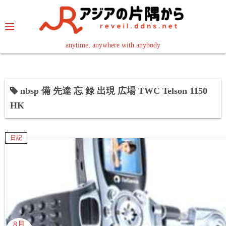
コ
ン
テ
ン
anytime, anywhere with anybody
read in your language
ツ
へ
ス
nbsp 備 先達 忘 録 出現 広場 TWC Telson 1150
キ
HK
ッ
プ
日記
8月