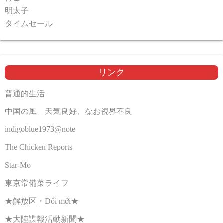
明太子
タイムセール
リンク
普通的生活
中国の風 – 天気良好、なお視界不良
indigoblue1973@note
The Chicken Reports
Star-Mo
東京常備菜ライフ
★解放区・Đổi mới★
★大陸諜報活動新聞★