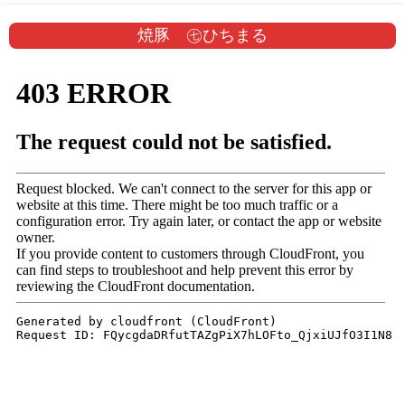
焼豚 ㊆ひちまる