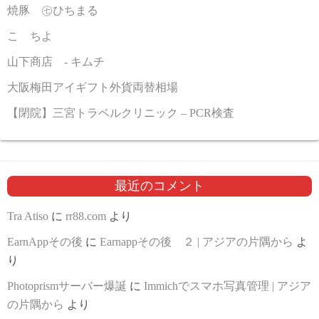
焼豚 ㊆ひちまる
こゝちよ
山下商店 - キムチ
大阪梅田アイギフト外貨両替相場
【閉院】三宮トラベルクリニック – PCR検査
最近のコメント
Tra Atiso
に
rr88.com
より
EarnAppその後
に
Earnappその後 ２ | アジアの片隅から
よ
り
Photoprismサーバー爆誕
に
Immichでスマホ写真管理 | アジア
の片隅から
より