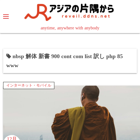
コ
ン
テ
ン
anytime, anywhere with anybody
read in your language
ツ
へ
ス
nbsp 解体 新書 900 cont com list 訳し php 85
キ
www
ッ
プ
インターネット・モバイル
12月