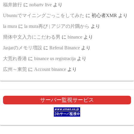
福井旅行
に
nobartv live
より
Ubuntuでマイニングごっこをしてみた
に
初心者XMR
より
la mura
に
la mura再び | アジアの片隅から
より
簡体中文入力にこだわる男
に
binance
より
Jasjarのメモリ増設
に
Referal Binance
より
大荒れ香港
に
binance us registracija
より
広州～東莞
に
Account binance
より
サーバー監視サービス