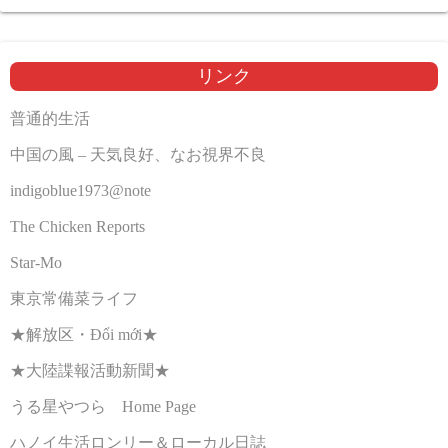
リンク
普通的生活
中国の風 – 天気良好、なお視界不良
indigoblue1973@note
The Chicken Reports
Star-Mo
東京常備菜ライフ
★解放区・Đổi mới★
★大陸諜報活動新聞★
うる星やつら Home Page
ハノイ生活ロンリー＆ローカル日誌