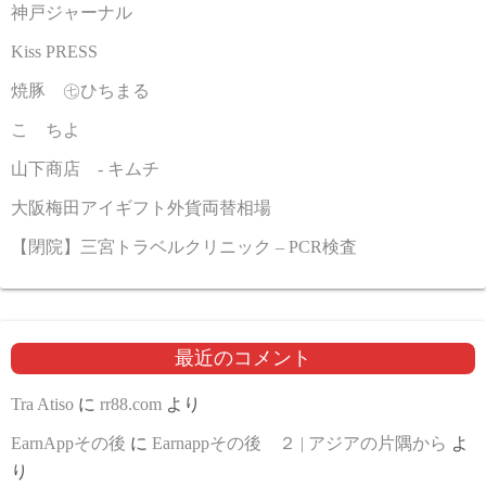
神戸ジャーナル
Kiss PRESS
焼豚 ㊆ひちまる
こゝちよ
山下商店 - キムチ
大阪梅田アイギフト外貨両替相場
【閉院】三宮トラベルクリニック – PCR検査
最近のコメント
Tra Atiso
に
rr88.com
より
EarnAppその後
に
Earnappその後 ２ | アジアの片隅から
よ
り