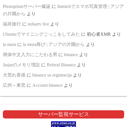
Photoprismサーバー爆誕
に
Immichでスマホ写真管理 | アジア
の片隅から
より
福井旅行
に
nobartv live
より
Ubuntuでマイニングごっこをしてみた
に
初心者XMR
より
la mura
に
la mura再び | アジアの片隅から
より
簡体中文入力にこだわる男
に
binance
より
Jasjarのメモリ増設
に
Referal Binance
より
大荒れ香港
に
binance us registracija
より
広州～東莞
に
Account binance
より
サーバー監視サービス