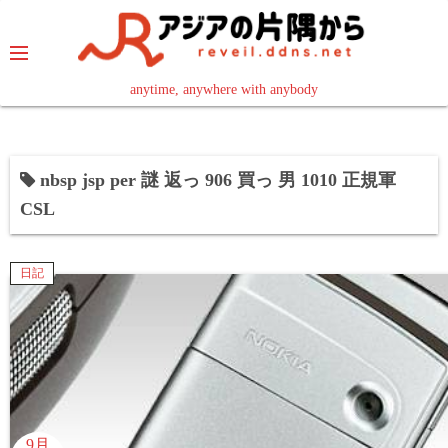
コ
ン
テ
ン
anytime, anywhere with anybody
read in your language
ツ
へ
ス
nbsp jsp per 謎 返っ 906 買っ 男 1010 正規軍
キ
CSL
ッ
プ
日記
9月