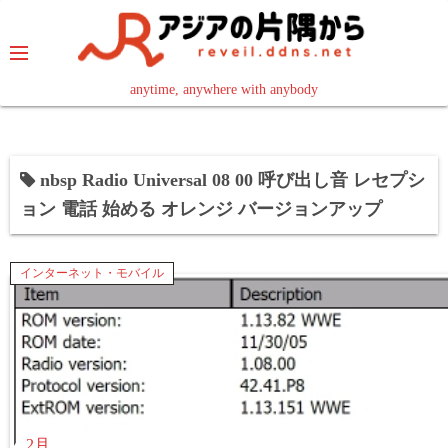
コ
ン
テ
ン
anytime, anywhere with anybody
read in your language
ツ
へ
ス
nbsp Radio Universal 08 00 呼び出し音 レセプシ
キ
ョン 電話 始める オレンジ バージョンアップ
ッ
プ
インターネット・モバイル
2月