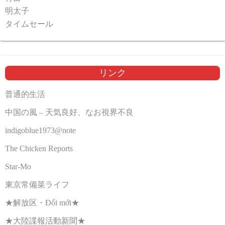
明太子
タイムセール
リンク
普通的生活
中国の風 – 天気良好、なお視界不良
indigoblue1973@note
The Chicken Reports
Star-Mo
東京常備菜ライフ
★解放区・Đổi mới★
★大陸諜報活動新聞★