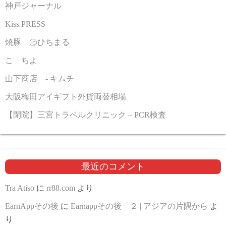
神戸ジャーナル
Kiss PRESS
焼豚 ㊆ひちまる
こゝちよ
山下商店 - キムチ
大阪梅田アイギフト外貨両替相場
【閉院】三宮トラベルクリニック – PCR検査
最近のコメント
Tra Atiso
に
rr88.com
より
EarnAppその後
に
Earnappその後 ２ | アジアの片隅から
よ
り