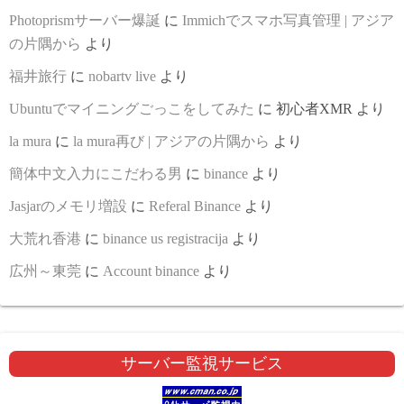
Photoprismサーバー爆誕
に
Immichでスマホ写真管理 | アジア
の片隅から
より
福井旅行
に
nobartv live
より
Ubuntuでマイニングごっこをしてみた
に
初心者XMR
より
la mura
に
la mura再び | アジアの片隅から
より
簡体中文入力にこだわる男
に
binance
より
Jasjarのメモリ増設
に
Referal Binance
より
大荒れ香港
に
binance us registracija
より
広州～東莞
に
Account binance
より
サーバー監視サービス