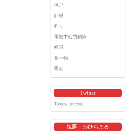
神戸
訃報
釣り
電脳中心買物隊
韓国
食べ物
香港
Twitter
Tweets by reveil
焼豚 ㊆ひちまる