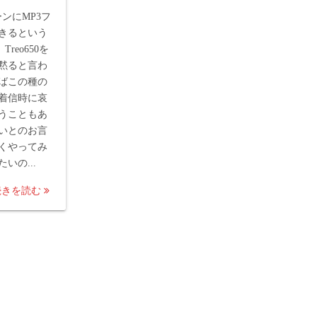
ーンにMP3フ
きるという
Treo650を
黙ると言わ
ばこの種の
着信時に哀
うこともあ
いとのお言
くやってみ
いの...
続きを読む