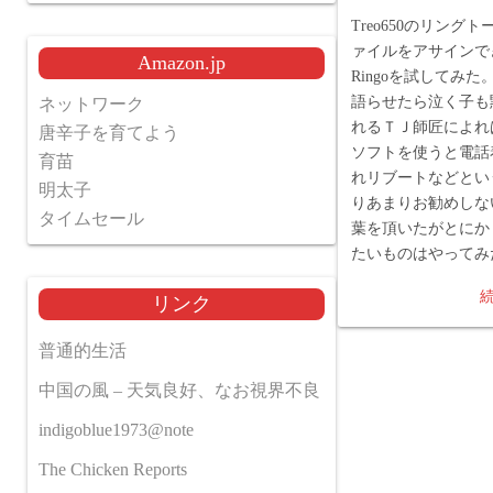
Treo650のリングト
ァイルをアサインで
Amazon.jp
Ringoを試してみた。 
語らせたら泣く子も
ネットワーク
れるＴＪ師匠によれ
唐辛子を育てよう
ソフトを使うと電話
育苗
れリブートなどとい
明太子
りあまりお勧めしな
タイムセール
葉を頂いたがとにか
たいものはやってみた
リンク
普通的生活
中国の風 – 天気良好、なお視界不良
indigoblue1973@note
The Chicken Reports