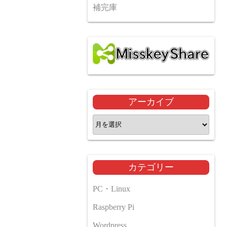
補完庫
アーカイブ
ア
ー
カ
イ
カテゴリー
ブ
PC・Linux
Raspberry Pi
Wordpress