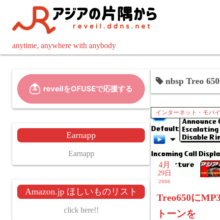
コ
ン
テ
ン
anytime, anywhere with anybody
ツ
へ
nbsp Treo
ス
キ
ッ
インターネット・モバ
プ
Earnapp
Earnapp
4月
29日
2006
Amazon.jp ほしいものリスト
Treo650にM
click here!!
トーンを