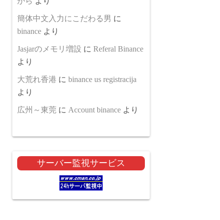
から
より
簡体中文入力にこだわる男
に
binance
より
Jasjarのメモリ増設
に
Referal Binance
より
大荒れ香港
に
binance us registracija
より
広州～東莞
に
Account binance
より
サーバー監視サービス