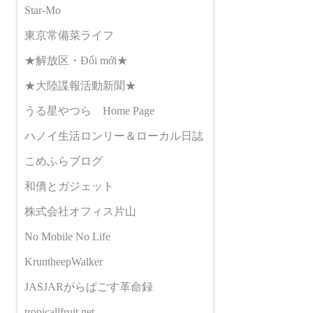
Star-Mo
東京常備菜ライフ
★解放区・Đổi mới★
★大陸諜報活動新聞★
うる星やつら Home Page
ハノイ生活ロンリー＆ローカル日誌
こめふらブログ
和僑とガジェット
株式会社オフィス片山
No Mobile No Life
KruntheepWalker
JASJARがらぱごす革命録
tropicallfruit.net