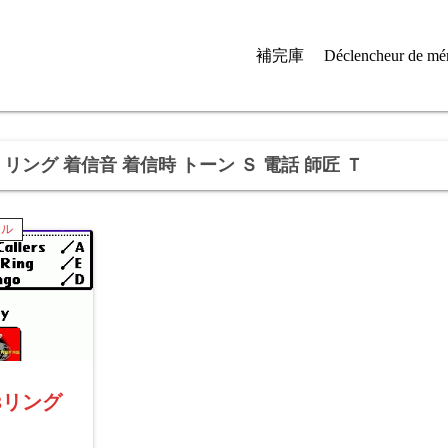
補完庫
Déclencheur de mé
 650 リング 着信音 着信時 トーン Ｓ 電話 師匠 Ｔ
イル
P3リング