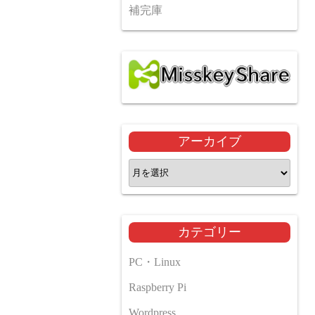
補完庫
アーカイブ
ア
ー
カ
イ
カテゴリー
ブ
PC・Linux
Raspberry Pi
Wordpress