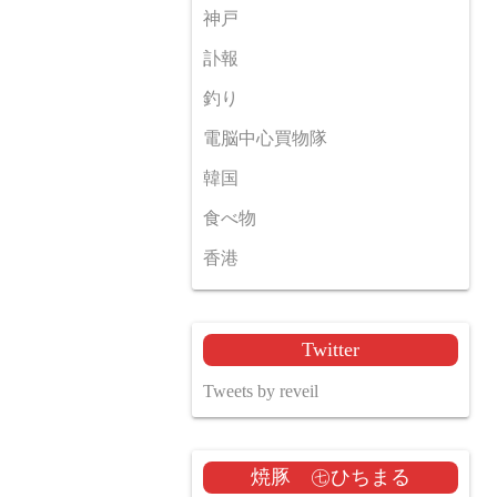
神戸
訃報
釣り
電脳中心買物隊
韓国
食べ物
香港
Twitter
Tweets by reveil
焼豚 ㊆ひちまる