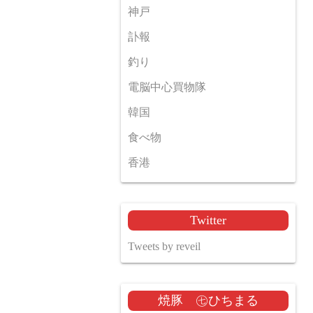
神戸
訃報
釣り
電脳中心買物隊
韓国
食べ物
香港
Twitter
Tweets by reveil
焼豚 ㊆ひちまる