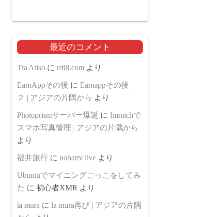
最近のコメント
Tra Atiso
に
rr88.com
より
EarnAppその後
に
Earnappその後
２ | アジアの片隅から
より
Photoprismサーバー爆誕
に
Immichで
スマホ写真管理 | アジアの片隅から
より
福井旅行
に
nobartv live
より
Ubuntuでマイニングごっこをしてみ
た
に
初心者XMR
より
la mura
に
la mura再び | アジアの片隅