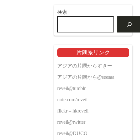
検索
片隅系リンク
アジアの片隅からすきー
アジアの片隅から@seesaa
reveil@tumblr
note.com/reveil
flickr – hkreveil
reveil@twitter
reveil@DUCO