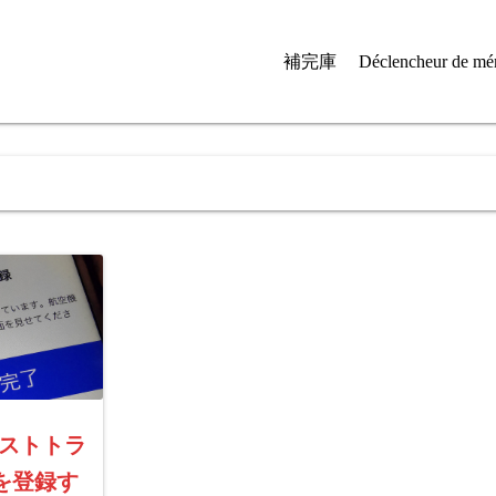
補完庫
Déclencheur de mé
ァストトラ
を登録す