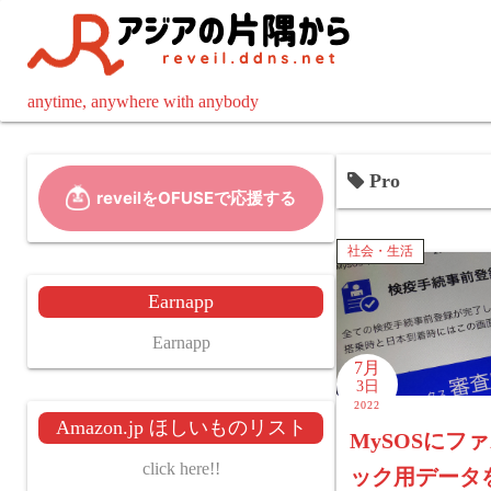
コ
ン
テ
ン
anytime, anywhere with anybody
ツ
へ
Pro
ス
キ
ッ
社会・生活
プ
Earnapp
Earnapp
7月
3日
2022
Amazon.jp ほしいものリスト
MySOSにフ
click here!!
ック用データ