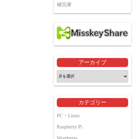
補完庫
アーカイブ
ア
ー
カ
イ
カテゴリー
ブ
PC・Linux
Raspberry Pi
Wordpress