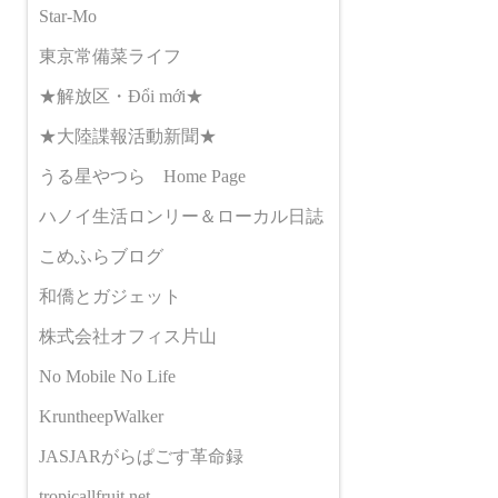
Star-Mo
東京常備菜ライフ
★解放区・Đổi mới★
★大陸諜報活動新聞★
うる星やつら Home Page
ハノイ生活ロンリー＆ローカル日誌
こめふらブログ
和僑とガジェット
株式会社オフィス片山
No Mobile No Life
KruntheepWalker
JASJARがらぱごす革命録
tropicallfruit.net