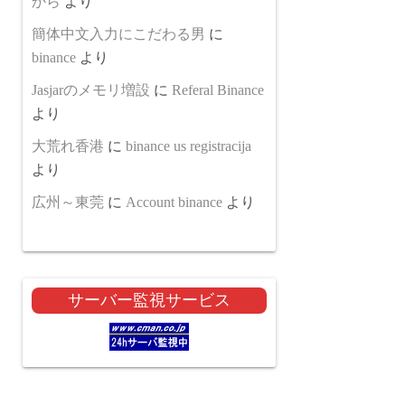
から
より
簡体中文入力にこだわる男
に
binance
より
Jasjarのメモリ増設
に
Referal Binance
より
大荒れ香港
に
binance us registracija
より
広州～東莞
に
Account binance
より
サーバー監視サービス