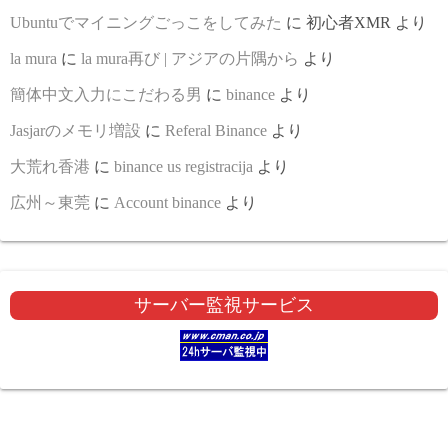
Ubuntuでマイニングごっこをしてみた
に
初心者XMR
より
la mura
に
la mura再び | アジアの片隅から
より
簡体中文入力にこだわる男
に
binance
より
Jasjarのメモリ増設
に
Referal Binance
より
大荒れ香港
に
binance us registracija
より
広州～東莞
に
Account binance
より
サーバー監視サービス