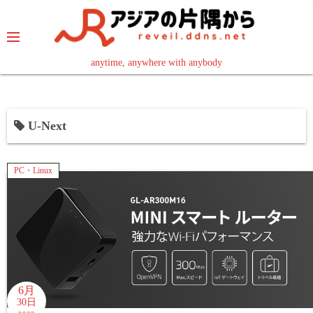
コ
ン
テ
ン
anytime, anywhere with anybody
read in your language
ツ
へ
ス
U-Next
キ
ッ
プ
PC・Linux
6月
30日