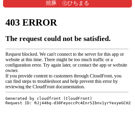
焼豚 ㊆ひちまる