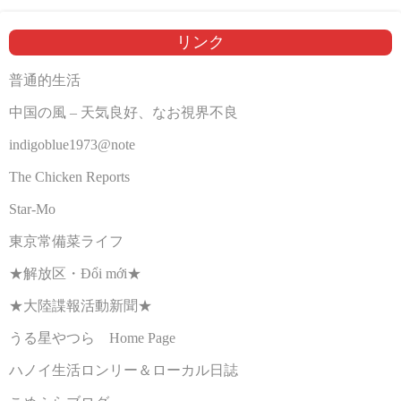
リンク
普通的生活
中国の風 – 天気良好、なお視界不良
indigoblue1973@note
The Chicken Reports
Star-Mo
東京常備菜ライフ
★解放区・Đổi mới★
★大陸諜報活動新聞★
うる星やつら Home Page
ハノイ生活ロンリー＆ローカル日誌