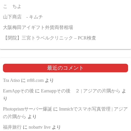
こゝちよ
山下商店 - キムチ
大阪梅田アイギフト外貨両替相場
【閉院】三宮トラベルクリニック – PCR検査
最近のコメント
Tra Atiso
に
rr88.com
より
EarnAppその後
に
Earnappその後 ２ | アジアの片隅から
よ
り
Photoprismサーバー爆誕
に
Immichでスマホ写真管理 | アジア
の片隅から
より
福井旅行
に
nobartv live
より