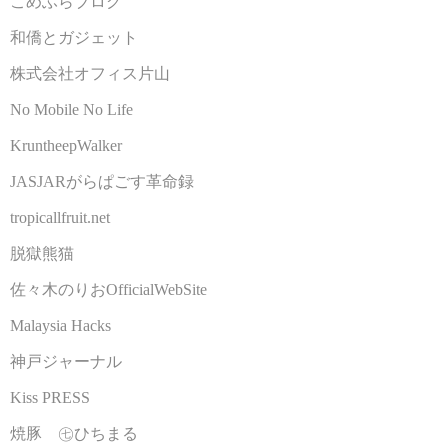
こめふらブログ
和僑とガジェット
株式会社オフィス片山
No Mobile No Life
KruntheepWalker
JASJARがらぱごす革命録
tropicallfruit.net
脱獄熊猫
佐々木のりおOfficialWebSite
Malaysia Hacks
神戸ジャーナル
Kiss PRESS
焼豚 ㊆ひちまる