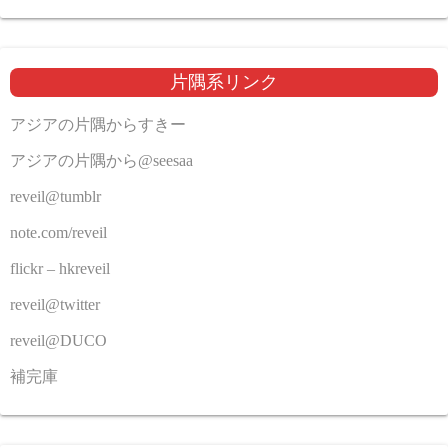
片隅系リンク
アジアの片隅からすきー
アジアの片隅から@seesaa
reveil@tumblr
note.com/reveil
flickr – hkreveil
reveil@twitter
reveil@DUCO
補完庫