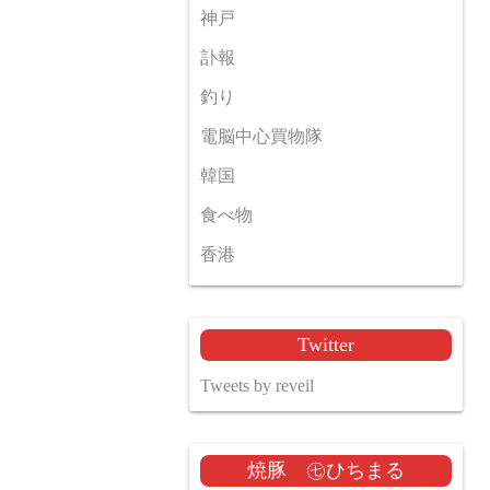
神戸
訃報
釣り
電脳中心買物隊
韓国
食べ物
香港
Twitter
Tweets by reveil
焼豚 ㊆ひちまる