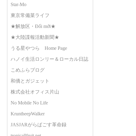
Star-Mo
東京常備菜ライフ
★解放区・Đổi mới★
★大陸諜報活動新聞★
うる星やつら Home Page
ハノイ生活ロンリー＆ローカル日誌
こめふらブログ
和僑とガジェット
株式会社オフィス片山
No Mobile No Life
KruntheepWalker
JASJARがらぱごす革命録
tropicallfruit.net