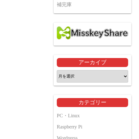
補完庫
アーカイブ
ア
ー
カ
イ
カテゴリー
ブ
PC・Linux
Raspberry Pi
Wordpress