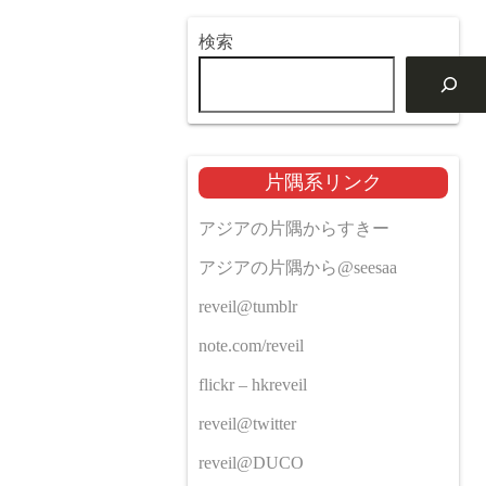
検索
片隅系リンク
アジアの片隅からすきー
アジアの片隅から@seesaa
reveil@tumblr
note.com/reveil
flickr – hkreveil
reveil@twitter
reveil@DUCO