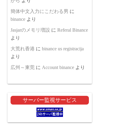
から
より
簡体中文入力にこだわる男
に
binance
より
Jasjarのメモリ増設
に
Referal Binance
より
大荒れ香港
に
binance us registracija
より
広州～東莞
に
Account binance
より
サーバー監視サービス