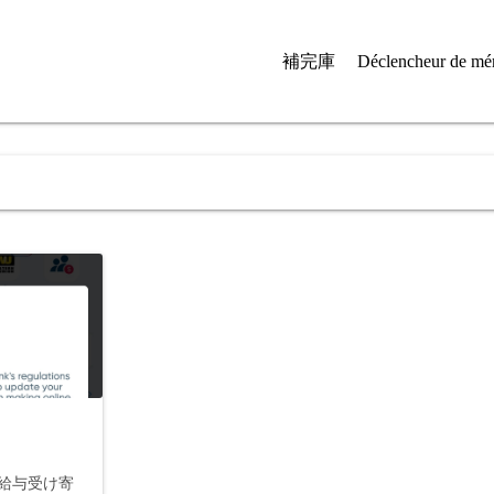
補完庫
Déclencheur de mé
給与受け寄