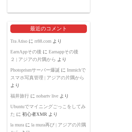
最近のコメント
Tra Atiso
に
rr88.com
より
EarnAppその後
に
Earnappその後
２ | アジアの片隅から
より
Photoprismサーバー爆誕
に
Immichで
スマホ写真管理 | アジアの片隅から
より
福井旅行
に
nobartv live
より
Ubuntuでマイニングごっこをしてみ
た
に
初心者XMR
より
la mura
に
la mura再び | アジアの片隅