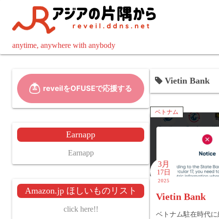
コ
ン
テ
ン
anytime, anywhere with anybody
ツ
へ
Vietin Bank
ス
キ
ッ
ベトナム
プ
Earnapp
Earnapp
3月
17日
2025
Amazon.jp ほしいものリスト
Vietin Bank
click here!!
ベトナム駐在時代に