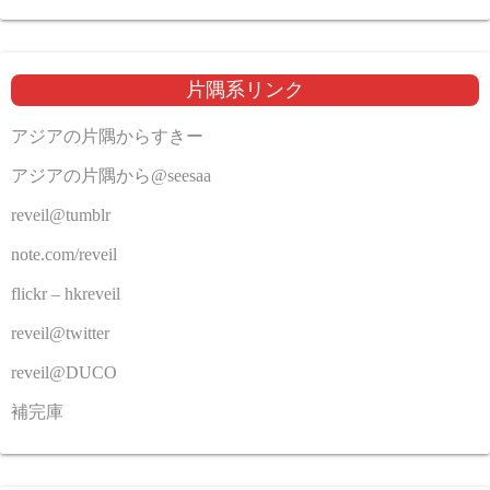
片隅系リンク
アジアの片隅からすきー
アジアの片隅から@seesaa
reveil@tumblr
note.com/reveil
flickr – hkreveil
reveil@twitter
reveil@DUCO
補完庫