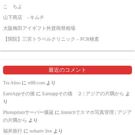
こゝちよ
山下商店 - キムチ
大阪梅田アイギフト外貨両替相場
【閉院】三宮トラベルクリニック – PCR検査
最近のコメント
Tra Atiso
に
rr88.com
より
EarnAppその後
に
Earnappその後 ２ | アジアの片隅から
よ
り
Photoprismサーバー爆誕
に
Immichでスマホ写真管理 | アジア
の片隅から
より
福井旅行
に
nobartv live
より