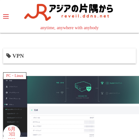
コ
ン
テ
ン
anytime, anywhere with anybody
read in your language
ツ
へ
ス
VPN
キ
ッ
プ
PC・Linux
6月
3日