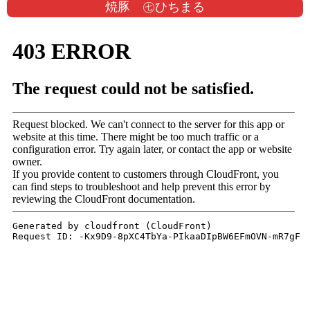
焼豚 ㊆ひちまる