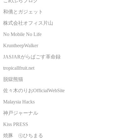
こめふらブログ
和僑とガジェット
株式会社オフィス片山
No Mobile No Life
KruntheepWalker
JASJARがらぱごす革命録
tropicallfruit.net
脱獄熊猫
佐々木のりおOfficialWebSite
Malaysia Hacks
神戸ジャーナル
Kiss PRESS
焼豚 ㊆ひちまる