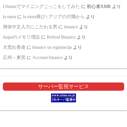
Ubuntuでマイニングごっこをしてみた
に
初心者XMR
より
la mura
に
la mura再び | アジアの片隅から
より
簡体中文入力にこだわる男
に
binance
より
Jasjarのメモリ増設
に
Referal Binance
より
大荒れ香港
に
binance us registracija
より
広州～東莞
に
Account binance
より
サーバー監視サービス