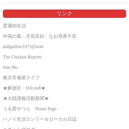
リンク
普通的生活
中国の風 – 天気良好、なお視界不良
indigoblue1973@note
The Chicken Reports
Star-Mo
東京常備菜ライフ
★解放区・Đổi mới★
★大陸諜報活動新聞★
うる星やつら Home Page
ハノイ生活ロンリー＆ローカル日誌