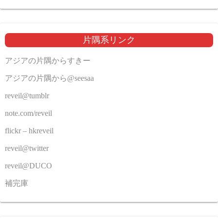
片隅系リンク
アジアの片隅からすきー
アジアの片隅から@seesaa
reveil@tumblr
note.com/reveil
flickr – hkreveil
reveil@twitter
reveil@DUCO
補完庫