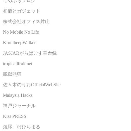
こめふらブログ
和僑とガジェット
株式会社オフィス片山
No Mobile No Life
KruntheepWalker
JASJARがらぱごす革命録
tropicallfruit.net
脱獄熊猫
佐々木のりおOfficialWebSite
Malaysia Hacks
神戸ジャーナル
Kiss PRESS
焼豚 ㊆ひちまる