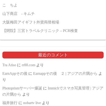
こゝちよ
山下商店 - キムチ
大阪梅田アイギフト外貨両替相場
【閉院】三宮トラベルクリニック – PCR検査
最近のコメント
Tra Atiso
に
rr88.com
より
EarnAppその後
に
Earnappその後 ２ | アジアの片隅から
よ
り
Photoprismサーバー爆誕
に
Immichでスマホ写真管理 | アジア
の片隅から
より
福井旅行
に
nobartv live
より