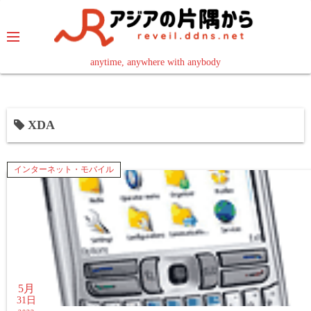
コ
ン
テ
ン
anytime, anywhere with anybody
read in your language
ツ
へ
ス
XDA
キ
ッ
プ
インターネット・モバイル
5月
31日