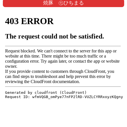
焼豚 ㊆ひちまる