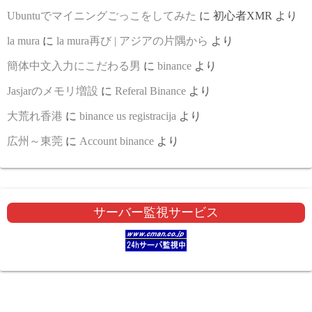
Ubuntuでマイニングごっこをしてみた
に
初心者XMR
より
la mura
に
la mura再び | アジアの片隅から
より
簡体中文入力にこだわる男
に
binance
より
Jasjarのメモリ増設
に
Referal Binance
より
大荒れ香港
に
binance us registracija
より
広州～東莞
に
Account binance
より
サーバー監視サービス