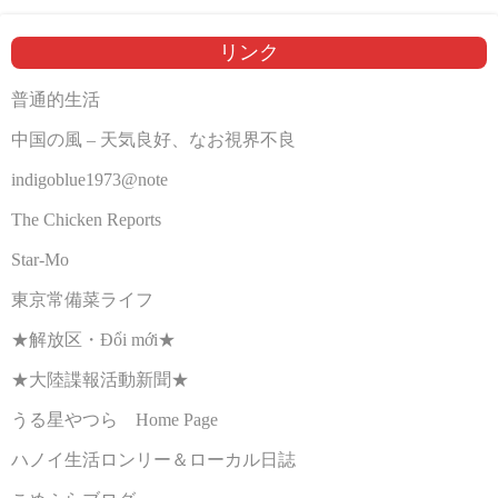
リンク
普通的生活
中国の風 – 天気良好、なお視界不良
indigoblue1973@note
The Chicken Reports
Star-Mo
東京常備菜ライフ
★解放区・Đổi mới★
★大陸諜報活動新聞★
うる星やつら Home Page
ハノイ生活ロンリー＆ローカル日誌