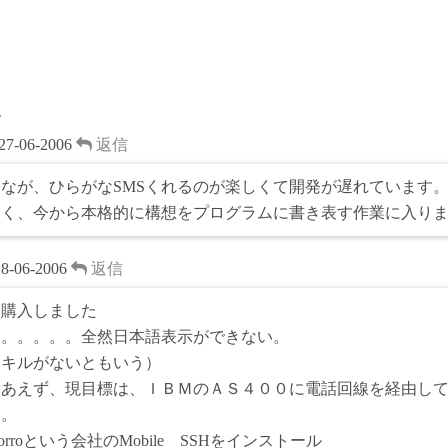
ト
27-06-2006
返信
んなが、ひらがなSMSくれるのが楽しくて開発が遅れています
なく、今から本格的に構想をプログラムに書き表す作業に入り
28-06-2006
返信
も購入しました
も。。。。。全然日本語表示ができない。
スキルがないともいう）
りあえず、現目標は、ＩＢＭのＡＳ４００に電話回線を経由し
す。
okorroという会社のMobile SSHをインストール