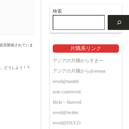
検索
んが鋭意開発されていま
片隅系リンク
アジアの片隅からすきー
す。どうしよう！？
アジアの片隅から@seesaa
reveil@tumblr
note.com/reveil
flickr – hkreveil
reveil@twitter
reveil@DUCO