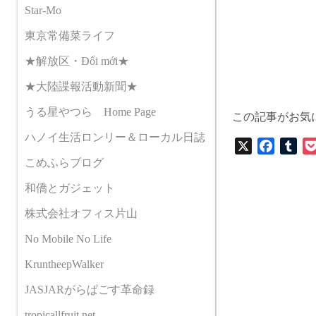
Star-Mo
東京常備菜ライフ
★解放区・Đổi mới★
★大陸諜報活動新聞★
うる星やつら Home Page
この記事がお気
ハノイ生活ロンリー＆ローカル日誌
X
F
T
こめふらブログ
a
u
c
m
和僑とガジェット
e
b
株式会社オフィス片山
b
l
o
r
No Mobile No Life
o
KruntheepWalker
k
JASJARがらぱごす革命録
tropicallfruit.net