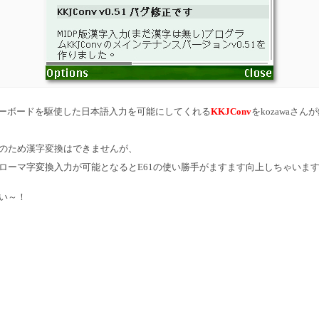
フルキーボードを駆使した日本語入力を可能にしてくれる
KKJConv
をkozawaさ
のため漢字変換はできませんが、
ローマ字変換入力が可能となるとE61の使い勝手がますます向上しちゃいま
い～！