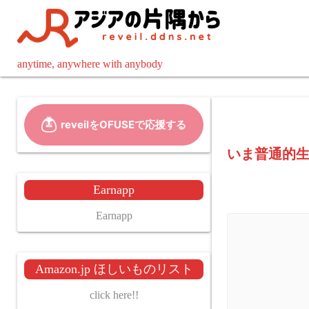
コ
ン
テ
ン
anytime, anywhere with anybody
ツ
へ
ス
キ
ッ
いま普通的
プ
Earnapp
Earnapp
Amazon.jp ほしいものリスト
click here!!