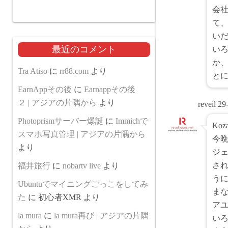
会
て
い
最近のコメント
い
か
Tra Atiso
に
rr88.com
より
と
EarnAppその後
に
Earnappその後
２ | アジアの片隅から
より
reveil
29
Photoprismサーバー爆誕
に
Immichで
Ko
スマホ写真管理 | アジアの片隅から
今晩
より
ジ
さ
福井旅行
に
nobartv live
より
う
Ubuntuでマイニングごっこをしてみ
ま
た
に
初心者XMR
より
ア
la mura
に
la mura再び | アジアの片隅
いろ