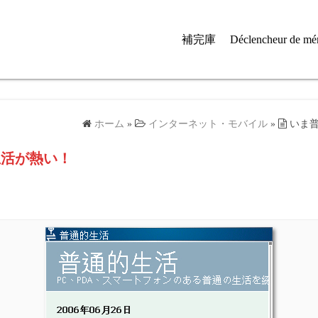
補完庫
Déclencheur de mé
ホーム
»
インターネット・モバイル
»
いま
生活が熱い！