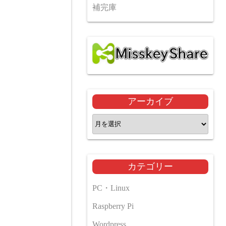
補完庫
アーカイブ
ア
ー
カ
イ
カテゴリー
ブ
PC・Linux
Raspberry Pi
Wordpress