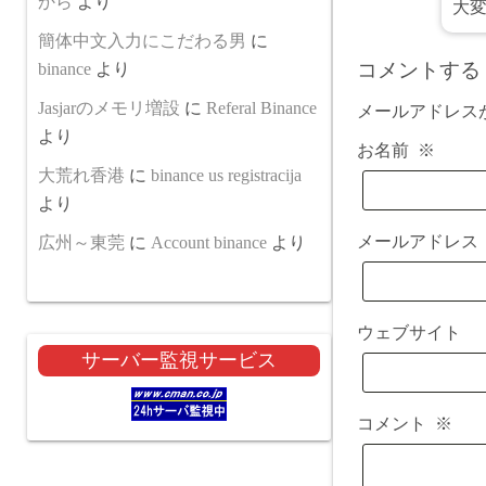
から
より
大変
簡体中文入力にこだわる男
に
コメントする
binance
より
Jasjarのメモリ増設
に
Referal Binance
メールアドレス
より
お名前
※
大荒れ香港
に
binance us registracija
より
メールアドレ
広州～東莞
に
Account binance
より
ウェブサイト
サーバー監視サービス
コメント
※