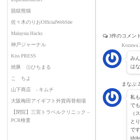
脱獄熊猫
佐々木のりおOfficialWebSite
Malaysia Hacks
3件のコメン
神戸ジャーナル
Kozawa
Kiss PRESS
み
は
焼豚 ㊆ひちまる
こゝちよ
まなぶ
山下商店 - キムチ
私
大阪梅田アイギフト外貨両替相場
で
【閉院】三宮トラベルクリニック –
（
PCR検査
と
で
id