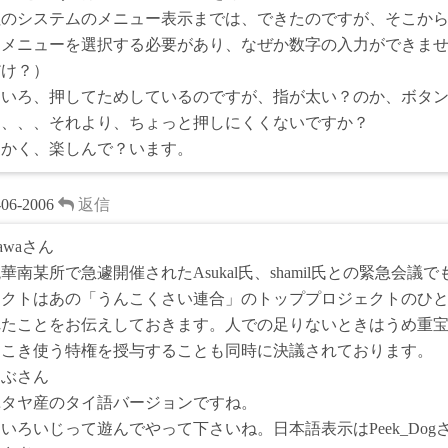
社のシステムのメニュー表示までは、できたのですが、そこか
、メニューを選択する必要があり、なぜか数字の入力ができま
だけ？）
ろいろ、押してためしているのですが、指が太い？のか、ボタ
、、、、それより、ちょっと押しにくくないですか？
にかく、楽しんで？います。
-06-2006
返信
zawaさん
華南某所で急遽開催されたAsukal氏、shamil氏との緊急会議でも
ェクトはあの「うんこくさい連合」のトッププロジェクトのひ
れたことをお伝えしておきます。人での足りないときはうめ重
にこき使う特権を授与することも同時に決議されております。
なぶさん
ユタヤ産のタイ語バージョンですね。
いろいじって遊んでやって下さいね。日本語表示はPeek_Dog