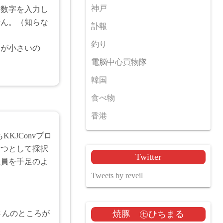
神戸
ら数字を入力し
せん。（知らな
訃報
釣り
ンが小さいの
電脳中心買物隊
韓国
食べ物
香港
KKJConvプロ
とつとして採択
Twitter
宝員を手足のよ
Tweets by reveil
さんのところが
焼豚 ㊆ひちまる