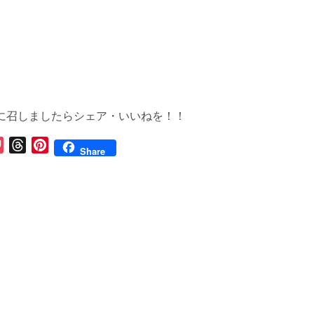
に召しましたらシェア・いいねを！！
P
T
P
Share
o
h
i
c
r
n
k
e
t
e
a
e
t
d
r
s
e
s
t