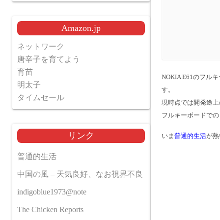
Amazon.jp
ネットワーク
唐辛子を育てよう
育苗
NOKIA E61の
明太子
す。
タイムセール
現時点では
開発途上
フルキーボードでの
リンク
いま
普通的生活
が熱
普通的生活
中国の風 – 天気良好、なお視界不良
indigoblue1973@note
The Chicken Reports