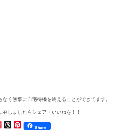
もなく無事に自宅待機を終えることができてます。
に召しましたらシェア・いいねを！！
P
T
P
Share
o
h
i