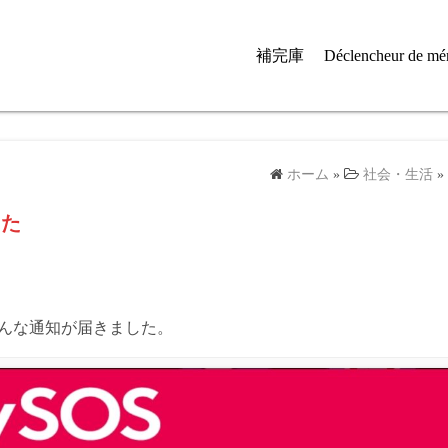
補完庫
Déclencheur de mé
ホーム
»
社会・生活
»
した
こんな通知が届きました。