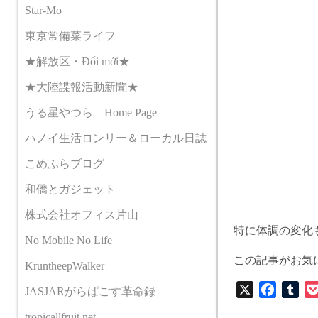
Star-Mo
東京常備菜ライフ
★解放区・Đổi mới★
★大陸諜報活動新聞★
うる星やつら Home Page
ハノイ生活ロンリー＆ローカル日誌
こめふらブログ
和僑とガジェット
株式会社オフィス片山
特に体調の変化
No Mobile No Life
この記事がお気
KruntheepWalker
X
F
T
JASJARがらぱごす革命録
a
u
tropicallfruit.net