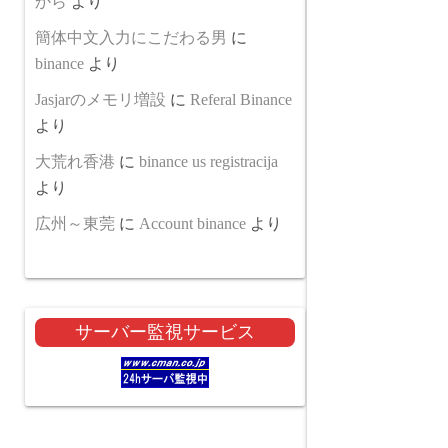
から
より
簡体中文入力にこだわる男
に
binance
より
Jasjarのメモリ増設
に
Referal Binance
より
大荒れ香港
に
binance us registracija
より
広州～東莞
に
Account binance
より
サーバー監視サービス