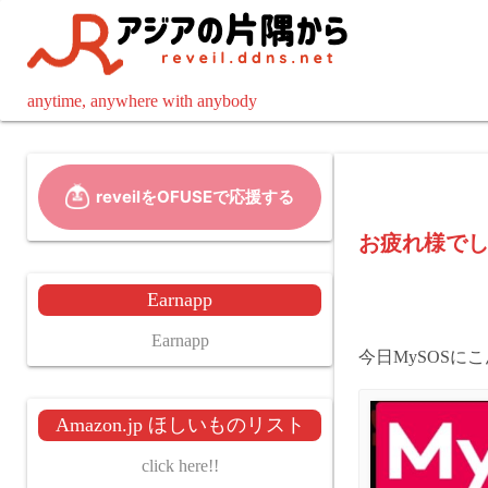
コ
ン
テ
ン
anytime, anywhere with anybody
ツ
へ
ス
キ
ッ
お疲れ様で
プ
Earnapp
Earnapp
今日MySOSに
Amazon.jp ほしいものリスト
click here!!