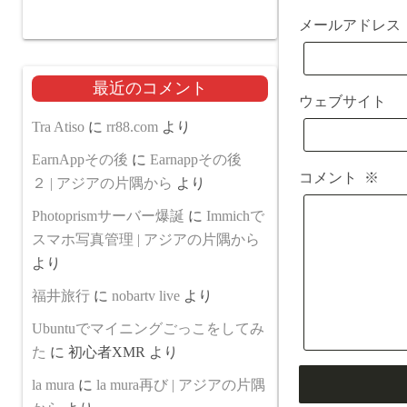
メールアドレ
最近のコメント
ウェブサイト
Tra Atiso
に
rr88.com
より
EarnAppその後
に
Earnappその後
コメント
※
２ | アジアの片隅から
より
Photoprismサーバー爆誕
に
Immichで
スマホ写真管理 | アジアの片隅から
より
福井旅行
に
nobartv live
より
Ubuntuでマイニングごっこをしてみ
た
に
初心者XMR
より
la mura
に
la mura再び | アジアの片隅