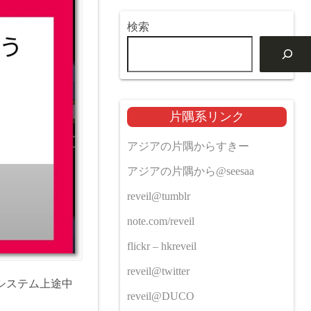
検索
片隅系リンク
アジアの片隅からすきー
アジアの片隅から@seesaa
reveil@tumblr
note.com/reveil
flickr – hkreveil
reveil@twitter
システム上途中
reveil@DUCO