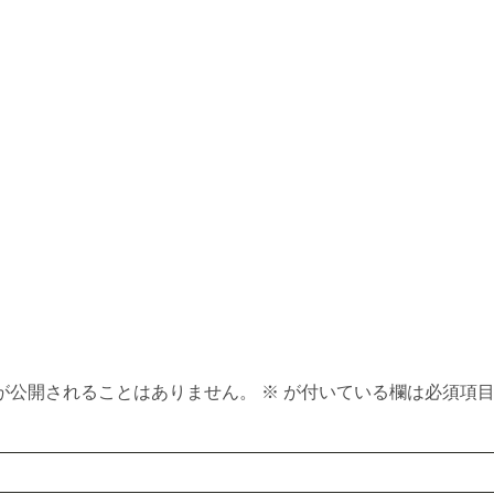
c
r
n
k
e
t
e
a
e
t
d
r
s
e
s
t
が公開されることはありません。
※
が付いている欄は必須項