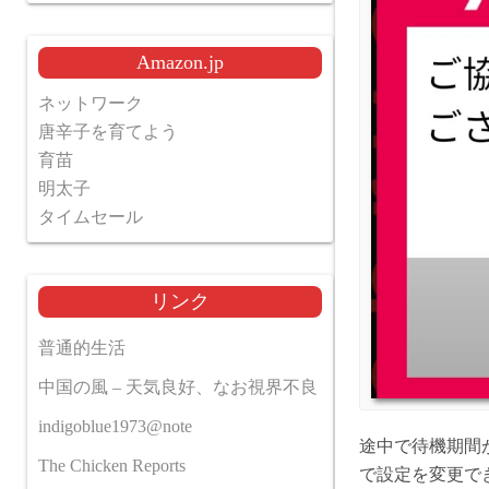
Amazon.jp
ネットワーク
唐辛子を育てよう
育苗
明太子
タイムセール
リンク
普通的生活
中国の風 – 天気良好、なお視界不良
indigoblue1973@note
途中で待機期間
The Chicken Reports
で設定を変更で