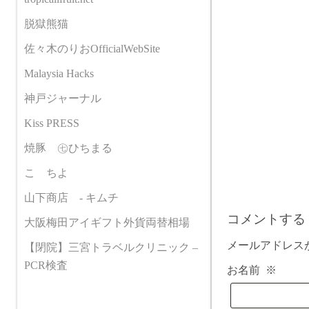
c
m
e
b
脱獄熊猫
b
l
佐々木のりおOfficialWebSite
o
r
o
Malaysia Hacks
k
神戸ジャーナル
Kiss PRESS
焼豚 ㊆ひちまる
こゝちよ
山下商店 - キムチ
コメントする
大阪梅田アイギフト外貨両替相場
メールアドレス
【閉院】三宮トラベルクリニック –
PCR検査
お名前
※