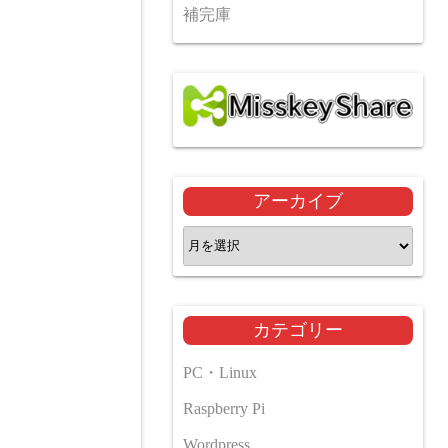
補完庫
アーカイブ
ア
ー
カ
イ
カテゴリー
ブ
PC・Linux
Raspberry Pi
Wordpress