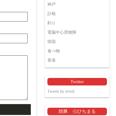
神戸
訃報
釣り
電脳中心買物隊
韓国
食べ物
香港
Twitter
Tweets by reveil
焼豚 ㊆ひちまる