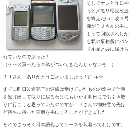
そしてナンと昨日や
っとメモリ増設改造
を終えた6515改４号
機がＴＪさんの手に
よって回収されしか
も私の事務所にバン
ドル品と共に届けら
れていたのであった！
（ケース買ったら本体がついてきたんじゃないぞ！）
ＴＪさん、ありがとうございましたっ！(^_-)-☆
すでに昨日改造完了の連絡は受けていたものの途中で仕事
を投げ出して取りに戻るわけにもいかず明日にでも引き取
りに行こうと思っていたのですがＴＪさんの御好意で先ほ
ど待ちに待った実機を手にすることができました！
それでさっそく日本語化してケースを装着ってわけです。