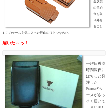
金属製
の留め
金を取
り外せ
ること
も
このケースを気に入った理由のひとつなのだ。
届いた～っ！
一昨日香港
時間深夜に
ぽちっと発
注した
Framaのケ
ースがさっ
そく届いて
しまいまし