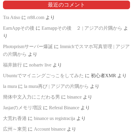
最近のコメント
Tra Atiso
に
rr88.com
より
EarnAppその後
に
Earnappその後 ２ | アジアの片隅から
よ
り
Photoprismサーバー爆誕
に
Immichでスマホ写真管理 | アジア
の片隅から
より
福井旅行
に
nobartv live
より
Ubuntuでマイニングごっこをしてみた
に
初心者XMR
より
la mura
に
la mura再び | アジアの片隅から
より
簡体中文入力にこだわる男
に
binance
より
Jasjarのメモリ増設
に
Referal Binance
より
大荒れ香港
に
binance us registracija
より
広州～東莞
に
Account binance
より