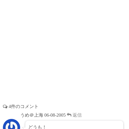
k
s
t
4件のコメント
うめ＠上海
06-08-2005
返信
どうも！