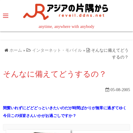
コ
ン
テ
ン
anytime, anywhere with anybody
read in your language
ツ
へ
ス
ホーム
»
インターネット・モバイル
»
そんなに備えてどう
キ
するの？
ッ
そんなに備えてどうするの？
プ
05-08-2005
間髪いれずにどどどっといきたいのだが時間ばかりが無常に過ぎてゆく
今日この頃皆さんいかがお過ごしですか？