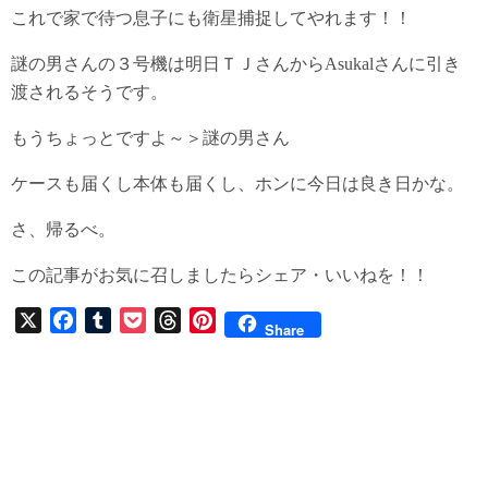
これで家で待つ息子にも衛星捕捉してやれます！！
謎の男さんの３号機は明日ＴＪさんからAsukalさんに引き
渡されるそうです。
もうちょっとですよ～＞謎の男さん
ケースも届くし本体も届くし、ホンに今日は良き日かな。
さ、帰るべ。
この記事がお気に召しましたらシェア・いいねを！！
X
F
T
P
T
P
Share
a
u
o
h
i
c
m
c
r
n
e
b
k
e
t
b
l
e
a
e
o
r
t
d
r
o
s
e