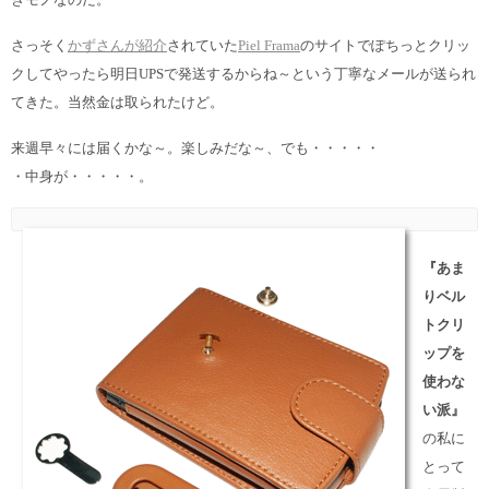
さっそく
かずさんが紹介
されていた
Piel Frama
のサイトでぽちっとクリッ
クしてやったら
明日UPSで発送するからね～という丁寧なメールが送られ
てきた。
当然金は取られたけど。
来週早々には届くかな～。楽しみだな～、でも・・・・・
・中身が・・・・・。
『あま
りベル
トクリ
ップを
使わな
い派』
の私に
とって