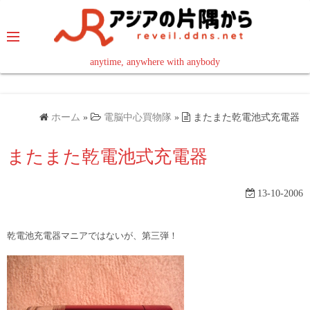
コ
ン
テ
ン
anytime, anywhere with anybody
read in your language
ツ
へ
ス
ホーム
»
電脳中心買物隊
»
またまた乾電池式充電器
キ
ッ
またまた乾電池式充電器
プ
13-10-2006
乾電池充電器マニアではないが、第三弾！