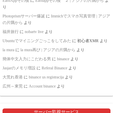
EarnAppその後
に
Earnappその後 ２ | アジアの片隅から
よ
り
Photoprismサーバー爆誕
に
Immichでスマホ写真管理 | アジア
の片隅から
より
福井旅行
に
nobartv live
より
Ubuntuでマイニングごっこをしてみた
に
初心者XMR
より
la mura
に
la mura再び | アジアの片隅から
より
簡体中文入力にこだわる男
に
binance
より
Jasjarのメモリ増設
に
Referal Binance
より
大荒れ香港
に
binance us registracija
より
広州～東莞
に
Account binance
より
サーバー監視サービス