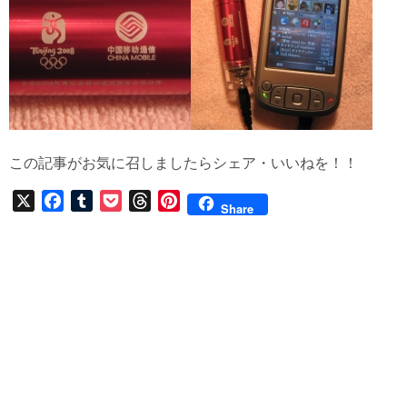
この記事がお気に召しましたらシェア・いいねを！！
X
F
T
P
T
P
Share
a
u
o
h
i
c
m
c
r
n
e
b
k
e
t
b
l
e
a
e
o
r
t
d
r
o
s
e
k
s
t