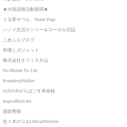
★大陸諜報活動新聞★
うる星やつら Home Page
ハノイ生活ロンリー＆ローカル日誌
こめふらブログ
和僑とガジェット
株式会社オフィス片山
No Mobile No Life
KruntheepWalker
JASJARがらぱごす革命録
tropicallfruit.net
脱獄熊猫
佐々木のりおOfficialWebSite