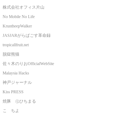
株式会社オフィス片山
No Mobile No Life
KruntheepWalker
JASJARがらぱごす革命録
tropicallfruit.net
脱獄熊猫
佐々木のりおOfficialWebSite
Malaysia Hacks
神戸ジャーナル
Kiss PRESS
焼豚 ㊆ひちまる
こゝちよ