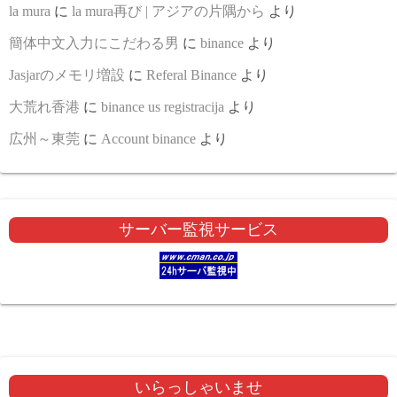
la mura
に
la mura再び | アジアの片隅から
より
簡体中文入力にこだわる男
に
binance
より
Jasjarのメモリ増設
に
Referal Binance
より
大荒れ香港
に
binance us registracija
より
広州～東莞
に
Account binance
より
サーバー監視サービス
いらっしゃいませ