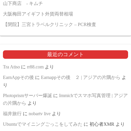
山下商店 - キムチ
大阪梅田アイギフト外貨両替相場
【閉院】三宮トラベルクリニック – PCR検査
最近のコメント
Tra Atiso
に
rr88.com
より
EarnAppその後
に
Earnappその後 ２ | アジアの片隅から
よ
り
Photoprismサーバー爆誕
に
Immichでスマホ写真管理 | アジア
の片隅から
より
福井旅行
に
nobartv live
より
Ubuntuでマイニングごっこをしてみた
に
初心者XMR
より