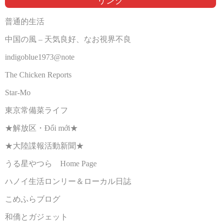
リンク
普通的生活
中国の風 – 天気良好、なお視界不良
indigoblue1973@note
The Chicken Reports
Star-Mo
東京常備菜ライフ
★解放区・Đổi mới★
★大陸諜報活動新聞★
うる星やつら Home Page
ハノイ生活ロンリー＆ローカル日誌
こめふらブログ
和僑とガジェット