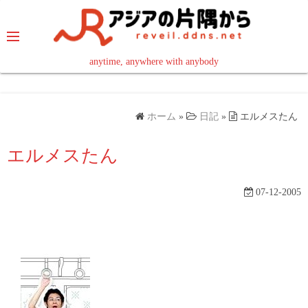
コ
ン
テ
ン
anytime, anywhere with anybody
read in your language
ツ
へ
ス
ホーム
»
日記
»
エルメスたん
キ
ッ
エルメスたん
プ
07-12-2005