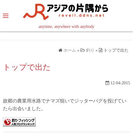
コ
ン
テ
ン
anytime, anywhere with anybody
read in your language
ツ
へ
ス
ホーム
»
釣り
»
トップで出た
キ
ッ
トップで出た
プ
12-04-2015
故郷の農業用水路でナマズ狙いでジッターバグを投げてい
たら出会いました。