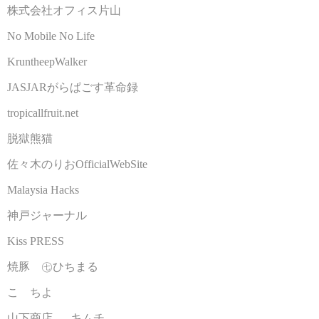
株式会社オフィス片山
No Mobile No Life
KruntheepWalker
JASJARがらぱごす革命録
tropicallfruit.net
脱獄熊猫
佐々木のりおOfficialWebSite
Malaysia Hacks
神戸ジャーナル
Kiss PRESS
焼豚 ㊆ひちまる
こゝちよ
山下商店 - キムチ