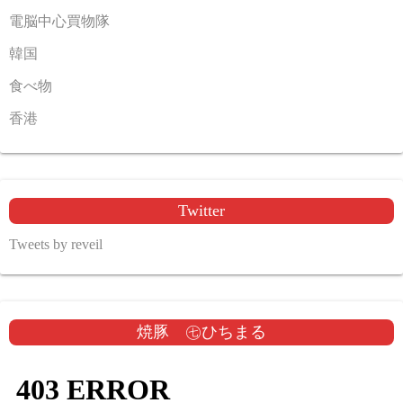
電脳中心買物隊
韓国
食べ物
香港
Twitter
Tweets by reveil
焼豚 ㊆ひちまる