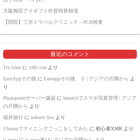
大阪梅田アイギフト外貨両替相場
【閉院】三宮トラベルクリニック – PCR検査
最近のコメント
Tra Atiso
に
rr88.com
より
EarnAppその後
に
Earnappその後 ２ | アジアの片隅から
よ
り
Photoprismサーバー爆誕
に
Immichでスマホ写真管理 | アジア
の片隅から
より
福井旅行
に
nobartv live
より
Ubuntuでマイニングごっこをしてみた
に
初心者XMR
より
la mura
に
la mura再び | アジアの片隅から
より