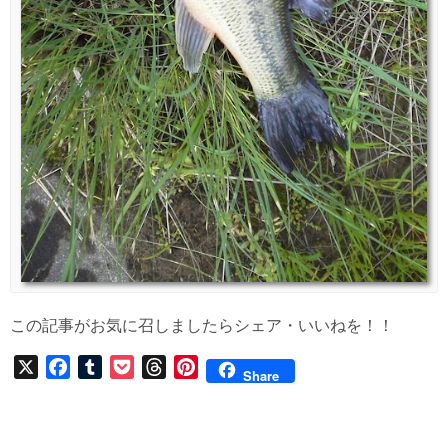
この記事がお気に召しましたらシェア・いいねを！！
X
F
T
P
T
P
Share
a
u
o
h
i
c
m
c
r
n
e
b
k
e
t